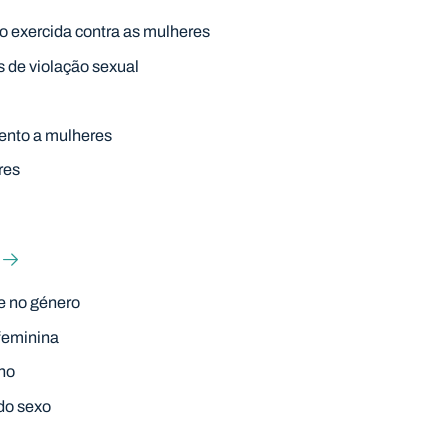
ro exercida contra as mulheres
s de violação sexual
ento a mulheres
res
e no género
 feminina
ino
 do sexo