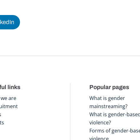
nkedIn
ul links
Popular pages
we are
What is gender
uitment
mainstreaming?
s
What is gender-base
ts
violence?
Forms of gender-bas
violence