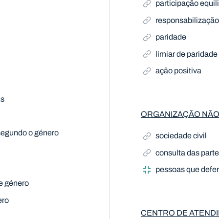
participação equi
responsabilização
paridade
limiar de paridade
ação positiva
ns
ORGANIZAÇÃO NÃ
segundo o género
sociedade civil
consulta das part
pessoas que defe
de género
ero
CENTRO DE ATENDI