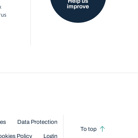
Help us
improve
x
rus
ces
Data Protection
To top
okies Policy
Login