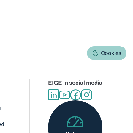
C
Cookies
EIGE in social media
d
ed