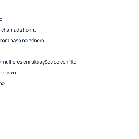
o
a chamada honra
 com base no género
s mulheres em situações de conflito
 do sexo
ino