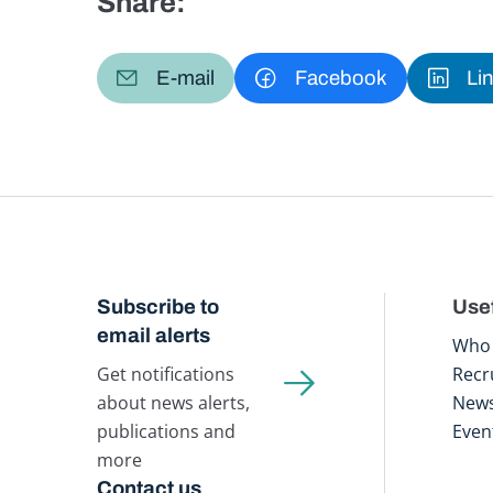
Share:
E-mail
Facebook
Li
Subscribe to
Usef
email alerts
Who 
Get notifications
Recr
about news alerts,
New
publications and
Even
more
Contact us