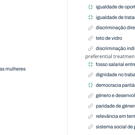
igualdade de opor
igualdade de trat
discriminação dire
teto de vidro
discriminação indi
preferential treatmen
Related Term
fosso salarial ent
as mulheres
dignidade no trab
democracia paritá
género e desenvo
paridade de géner
relevância em ter
sistema social de