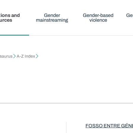
tions and
Gender
Gender-based
Ge
urces
mainstreaming
violence
esaurus
A-Z Index
FOSSO ENTRE GÉ