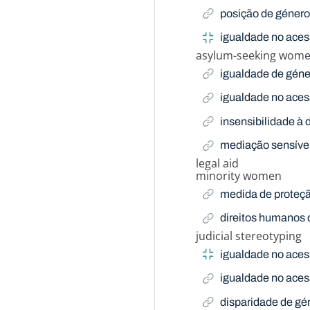
posição de géner
igualdade no aces
asylum-seeking women
Related Term
igualdade de géne
igualdade no aces
insensibilidade à
mediação sensíve
legal aid
Related Term
minority women
Related Term
medida de proteç
direitos humanos
judicial stereotyping
Related Term
igualdade no aces
igualdade no aces
disparidade de gé