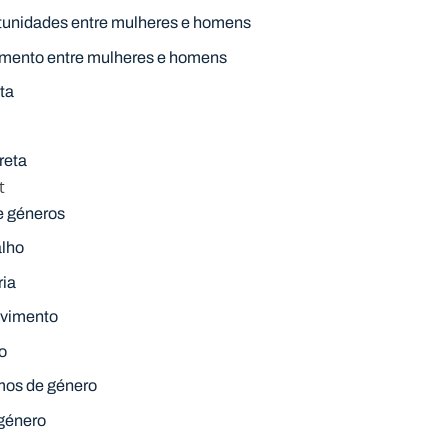
tunidades entre mulheres e homens
amento entre mulheres e homens
ta
reta
t
re géneros
alho
ria
lvimento
o
mos de género
 género