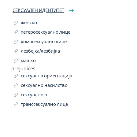
СЕКСУАЛЕН ИДЕНТИТЕТ
женско
хетеросексуално лице
хомосексуално лице
лезбејка/лезбијка
машко
prejudices
Related Term
сексуална ориентација
сексуално насилство
сексуалност
транссексуално лице