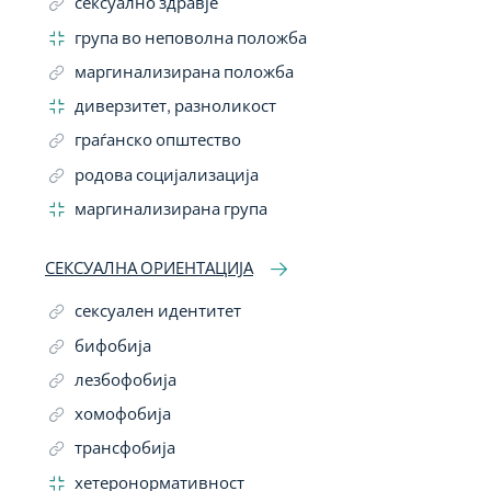
сексуално здравје
група во неповолна положба
маргинализирана положба
диверзитет, разноликост
граѓанско општество
родова социјализација
маргинализирана група
СЕКСУАЛНА ОРИЕНТАЦИЈА
сексуален идентитет
бифобија
лезбофобија
хомофобија
трансфобија
хетеронормативност