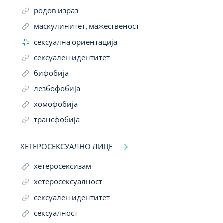
родов израз
маскулинитет, мажественост
сексуална ориентација
сексуален идентитет
бифобија
лезбофобија
хомофобија
трансфобија
ХЕТЕРОСЕКСУАЛНО ЛИЦЕ
хетеросексизам
хетеросексуалност
сексуален идентитет
сексуалност