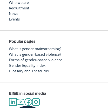
Who we are
Recruitment
News
Events
Popular pages
What is gender mainstreaming?
What is gender-based violence?
Forms of gender-based violence
Gender Equality Index
Glossary and Thesaurus
EIGE in social media