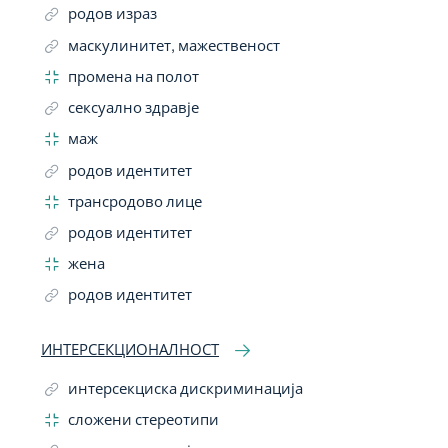
родов израз
маскулинитет, мажественост
промена на полот
сексуално здравје
маж
родов идентитет
трансродово лице
родов идентитет
жена
родов идентитет
ИНТЕРСЕКЦИОНАЛНОСТ
интерсекциска дискриминација
сложени стереотипи