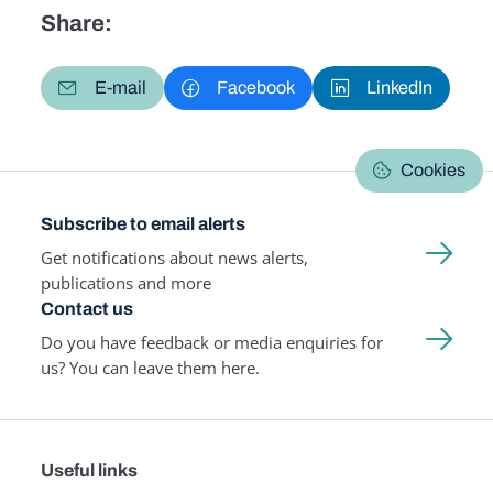
Share:
E-mail
Facebook
LinkedIn
Cookies
Subscribe to email alerts
Get notifications about news alerts,
publications and more
Contact us
Do you have feedback or media enquiries for
us? You can leave them here.
Useful links