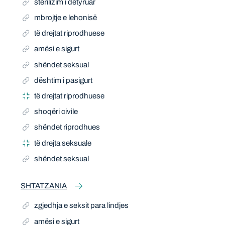
sterilizim i detyruar
mbrojtje e lehonisë
të drejtat riprodhuese
amësi e sigurt
shëndet seksual
dështim i pasigurt
të drejtat riprodhuese
shoqëri civile
shëndet riprodhues
të drejta seksuale
shëndet seksual
SHTATZANIA
zgjedhja e seksit para lindjes
amësi e sigurt