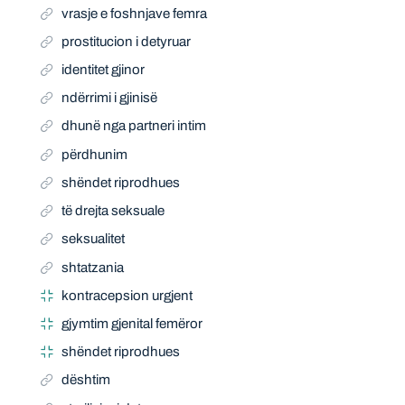
vrasje e foshnjave femra
prostitucion i detyruar
identitet gjinor
ndërrimi i gjinisë
dhunë nga partneri intim
përdhunim
shëndet riprodhues
të drejta seksuale
seksualitet
shtatzania
kontracepsion urgjent
gjymtim gjenital femëror
shëndet riprodhues
dështim