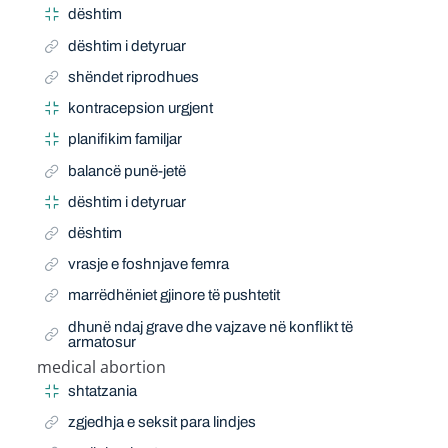
dështim
dështim i detyruar
shëndet riprodhues
kontracepsion urgjent
planifikim familjar
balancë punë-jetë
dështim i detyruar
dështim
vrasje e foshnjave femra
marrëdhëniet gjinore të pushtetit
dhunë ndaj grave dhe vajzave në konflikt të
armatosur
medical abortion
Narrow Term
shtatzania
zgjedhja e seksit para lindjes