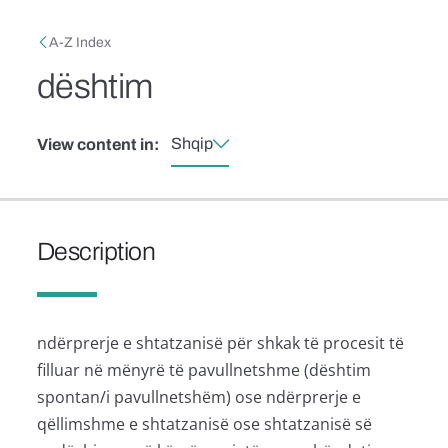
Skip to main content
Breadcrumb
A-Z Index
dështim
Shqip
View content in:
Description
ndërprerje e shtatzanisë për shkak të procesit të
filluar në mënyrë të pavullnetshme (dështim
spontan/i pavullnetshëm) ose ndërprerje e
qëllimshme e shtatzanisë ose shtatzanisë së