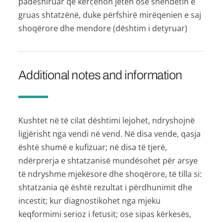
padëshiruar që kërcënon jetën ose shëndetin e
gruas shtatzënë, duke përfshirë mirëqenien e saj
shoqërore dhe mendore (dështim i detyruar)
Additional notes and information
Kushtet në të cilat dështimi lejohet, ndryshojnë
ligjërisht nga vendi në vend. Në disa vende, qasja
është shumë e kufizuar; në disa të tjerë,
ndërprerja e shtatzanisë mundësohet për arsye
të ndryshme mjekësore dhe shoqërore, të tilla si:
shtatzania që është rezultat i përdhunimit dhe
incestit; kur diagnostikohet nga mjeku
keqformimi serioz i fetusit; ose sipas kërkesës,