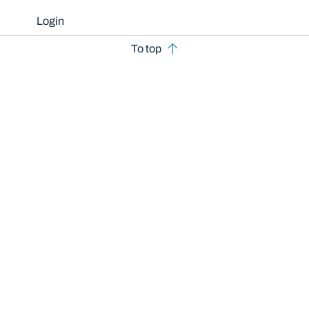
Login
To top