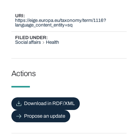
URI
https://eige.europa.eu/taxonomy/term/1116?
language_content_entity=sq
FILED UNDER
Social affairs
Health
Actions
Download in RDF/XML
Propose an update