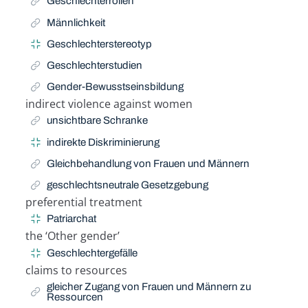
Geschlechterrollen
Männlichkeit
Geschlechterstereotyp
Geschlechterstudien
Gender-Bewusstseinsbildung
indirect violence against women
Related Term
unsichtbare Schranke
indirekte Diskriminierung
Gleichbehandlung von Frauen und Männern
geschlechtsneutrale Gesetzgebung
preferential treatment
Related Term
Patriarchat
the ‘Other gender’
Related Term
Geschlechtergefälle
claims to resources
Related Term
gleicher Zugang von Frauen und Männern zu
Ressourcen