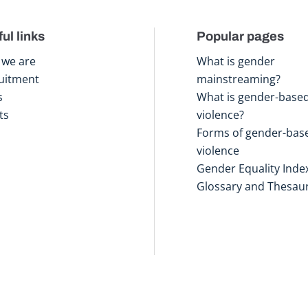
ul links
Popular pages
we are
What is gender
uitment
mainstreaming?
s
What is gender-base
ts
violence?
Forms of gender-bas
violence
Gender Equality Inde
Glossary and Thesau