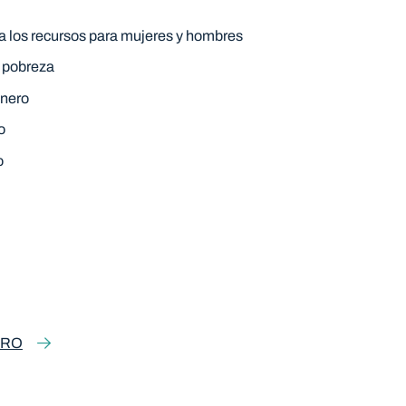
 a los recursos para mujeres y hombres
a pobreza
énero
o
o
ERO