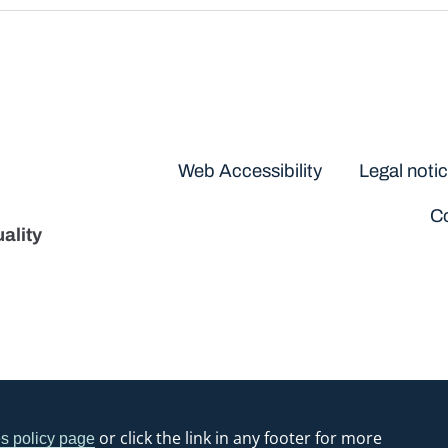
Disclaimers
Web Accessibility
Legal noti
Co
ality
or click the link in any footer for more
s policy page