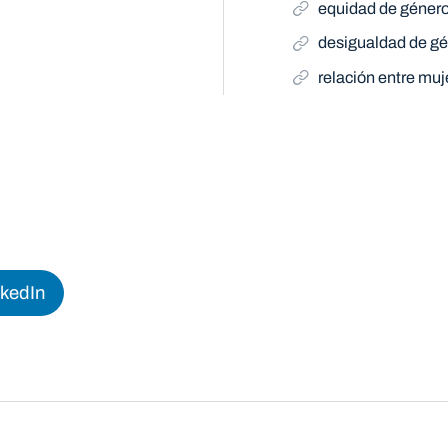
equidad de géner
desigualdad de g
relación entre mu
nkedIn