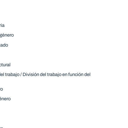
ria
 género
dado
ctural
el trabajo / División del trabajo en función del
ro
género