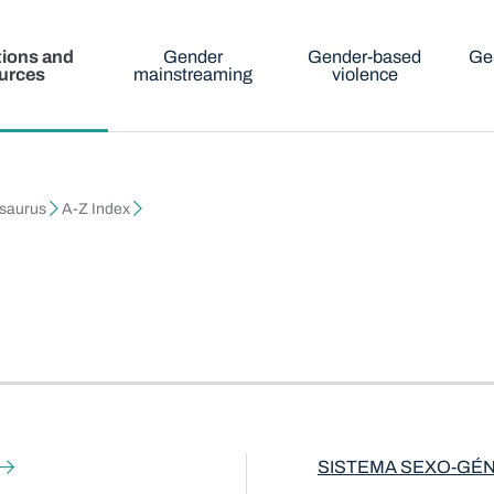
tions and
Gender
Gender-based
Ge
urces
mainstreaming
violence
esaurus
A-Z Index
SISTEMA SEXO-GÉ