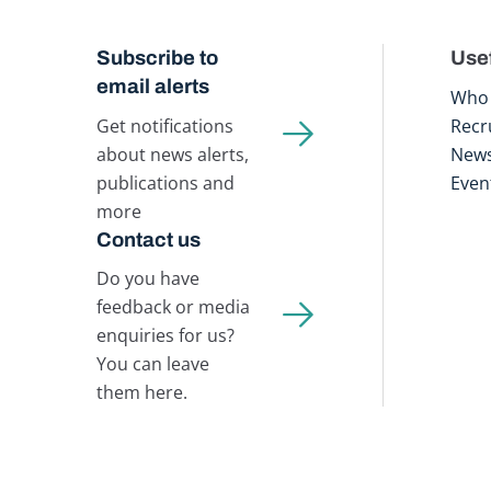
Subscribe to
Usef
email alerts
Who 
Get notifications
Recr
about news alerts,
New
publications and
Even
more
Contact us
Do you have
feedback or media
enquiries for us?
You can leave
them here.