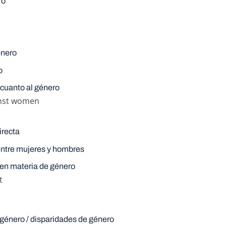
ro
énero
o
 cuanto al género
inst women
irecta
 entre mujeres y hombres
 en materia de género
t
género / disparidades de género