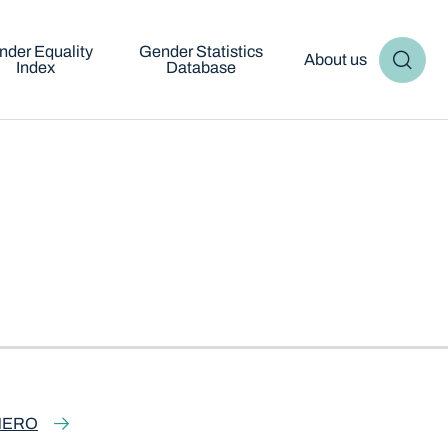
nder Equality
Gender Statistics
About us
Index
Database
NERO