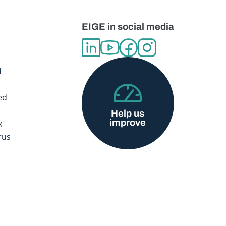
EIGE in social media
d
ed
Help us
improve
x
rus