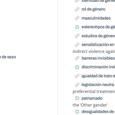
identidad de géne
rol de género
masculinidades
estereotipos de g
estudios de géner
sensibilización en
indirect violence aga
Related Term
ón de sexo
barreras invisibles
discriminación ind
igualdad de trato
legislación neutra
preferential treatmen
Related Term
patriarcado
the ‘Other gender’
Related Term
desigualdades de 