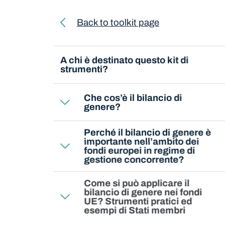
Toolkit navigation
Back to toolkit page
A chi è destinato questo kit di
strumenti?
Che cos’è il bilancio di
genere?
Perché il bilancio di genere è
importante nell’ambito dei
fondi europei in regime di
gestione concorrente?
Come si può applicare il
bilancio di genere nei fondi
UE? Strumenti pratici ed
esempi di Stati membri