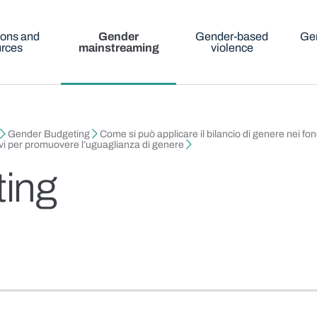
ions and
Gender
Gender-based
Gen
urces
mainstreaming
violence
Gender Budgeting
Come si può applicare il bilancio di genere nei fo
tivi per promuovere l’uguaglianza di genere
ing