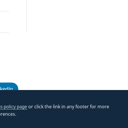
nkedIn
or click the link in any footer for more
s policy page
erences.