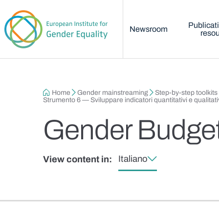
Main menu
Skip to main content
Publicat
Newsroom
reso
Breadcrumb
Home
Gender mainstreaming
Step-by-step toolkits
Strumento 6 — Sviluppare indicatori quantitativi e qualita
Gender Budget
Italiano
View content in: