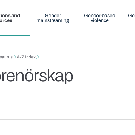
tions and
Gender
Gender-based
Ge
urces
mainstreaming
violence
esaurus
A-Z Index
prenörskap