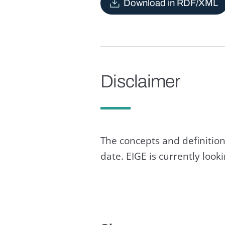
Download in RDF/XML
Disclaimer
The concepts and definition
date. EIGE is currently loo