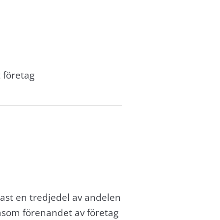
t företag
dast en tredjedel av andelen
(såsom förenandet av företag