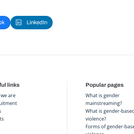
ok
LinkedIn
ul links
Popular pages
we are
What is gender
uitment
mainstreaming?
s
What is gender-base
ts
violence?
Forms of gender-bas