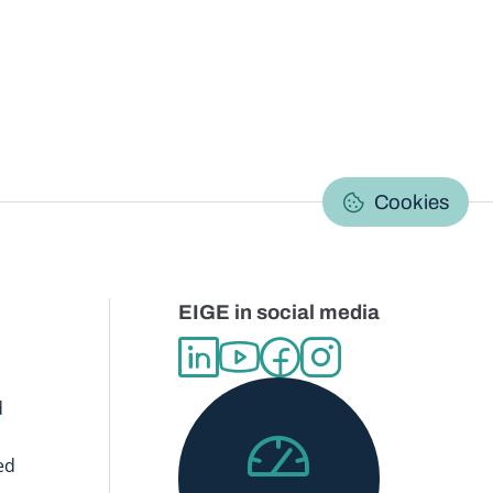
C
Cookies
EIGE in social media
d
ed