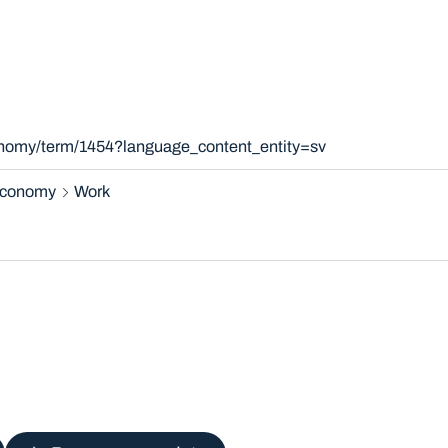
xonomy/term/1454?language_content_entity=sv
 economy
Work