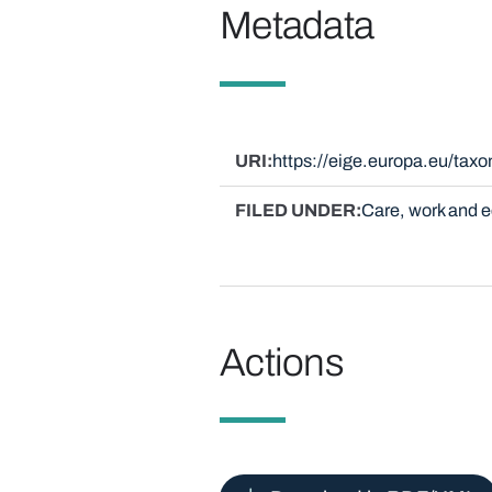
Metadata
URI
https://eige.europa.eu/ta
FILED UNDER
Care, work and
Actions