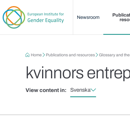
Main menu
Skip to main content
Publica
Newsroom
reso
Breadcrumb
Home
Publications and resources
Glossary and th
kvinnors entre
Svenska
View content in: