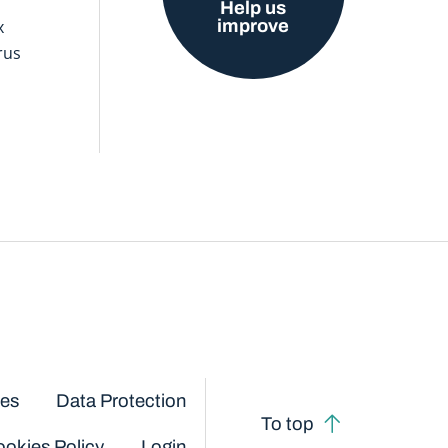
Help us
improve
x
rus
ces
Data Protection
To top
okies Policy
Login