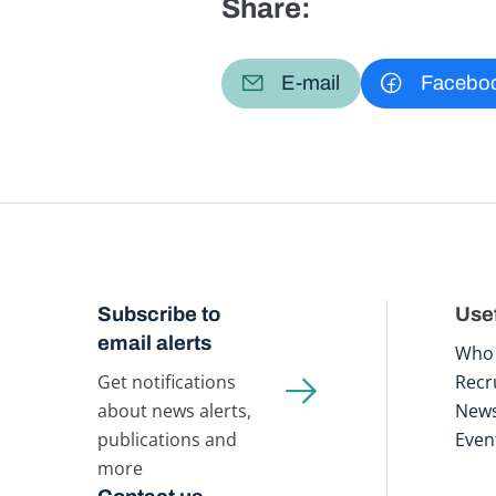
Share:
E-mail
Facebo
Subscribe to
Usef
email alerts
Who 
Get notifications
Recr
about news alerts,
New
publications and
Even
more