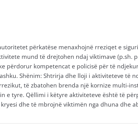
 autoritetet përkatëse menaxhojnë rreziqet e siguri
tivitete mund të drejtohen ndaj viktimave (p.sh. pla
uke përdorur kompetencat e policisë për të ndjeku
ashku. Shënim: Shtrirja dhe lloji i aktiviteteve të
rrezikut, të zbatohen brenda një kornize multi-ins
n e tyre. Qëllimi i këtyre aktiviteteve është të pë
 kryesi dhe të mbrojnë viktimën nga dhuna dhe a