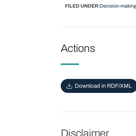
FILED UNDER
Decision-making
Actions
Download in RDF/XML
Disclaimer