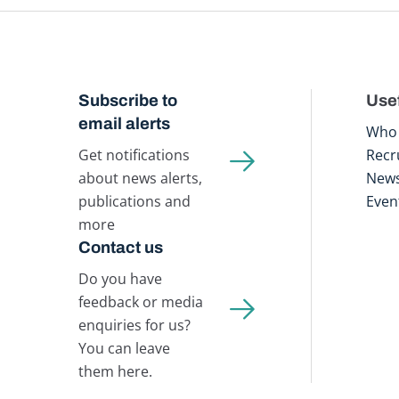
Subscribe to
Usef
email alerts
Who 
Get notifications
Recr
about news alerts,
New
publications and
Even
more
Contact us
Do you have
feedback or media
enquiries for us?
You can leave
them here.