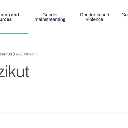
tions and
Gender
Gender-based
Ge
urces
mainstreaming
violence
esaurus
A-Z Index
zikut