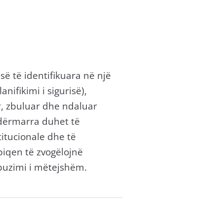
së të identifikuara në një
nifikimi i sigurisë),
r, zbuluar dhe ndaluar
 ndërmarra duhet të
titucionale dhe të
rpiqen të zvogëlojnë
buzimi i mëtejshëm.