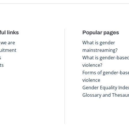
ul links
Popular pages
we are
What is gender
uitment
mainstreaming?
s
What is gender-base
ts
violence?
Forms of gender-bas
violence
Gender Equality Inde
Glossary and Thesau