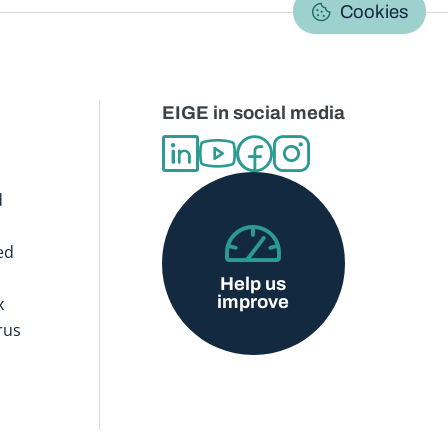
C
Cookies
EIGE in social media
d
ed
Help us
improve
x
rus