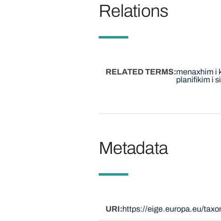
Relations
RELATED TERMS
menaxhim i k
planifikim i s
Metadata
URI
https://eige.europa.eu/ta