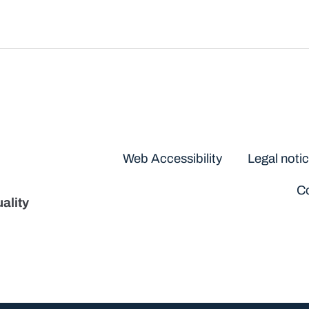
Disclaimers
Web Accessibility
Legal noti
Co
ality