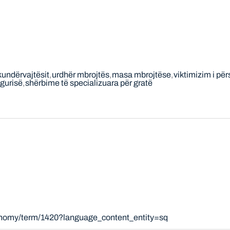
undërvajtësit
urdhër mbrojtës
masa mbrojtëse
viktimizim i për
igurisë
shërbime të specializuara për gratë
xonomy/term/1420?language_content_entity=sq