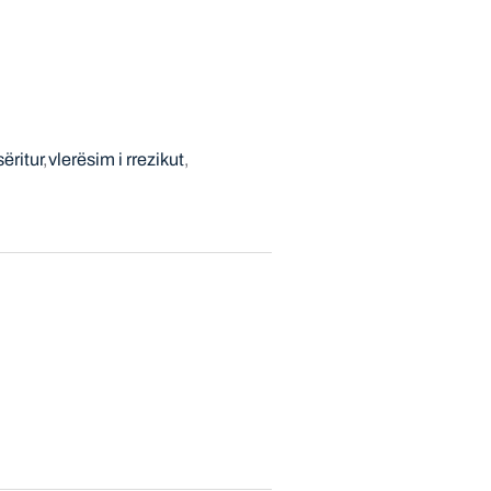
sëritur
vlerësim i rrezikut