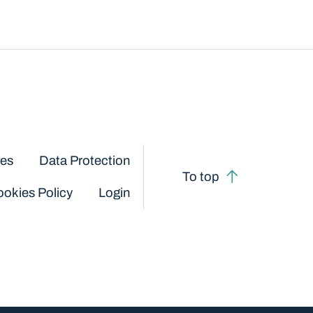
ces
Data Protection
To top
okies Policy
Login