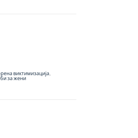
рена виктимизација
би за жени