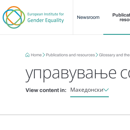
Main menu
Skip to main content
Publica
Newsroom
reso
Breadcrumb
Home
Publications and resources
Glossary and th
управување с
Македонски
View content in: