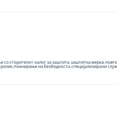
е со сторителот
налог за заштита
заштитна мерка
повто
 ризик
планирање на безбедноста
специјализирани служ