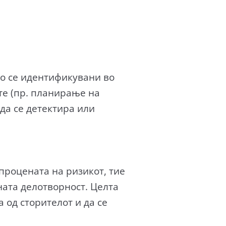
то се идентификувани во
те (пр. планирање на
да се детектира или
процената на ризикот, тие
ната делотворност. Целта
 од сторителот и да се