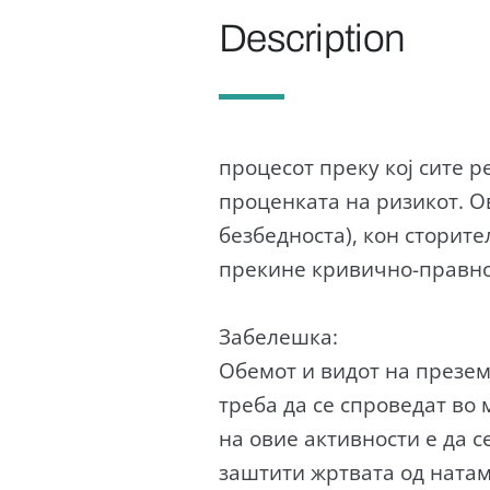
Description
процесот преку кој сите 
проценката на ризикот. О
безбедноста), кон сторит
прекине кривично-правно
Забелешка:
Обемот и видот на презем
треба да се спроведат во 
на овие активности е да с
заштити жртвата од ната