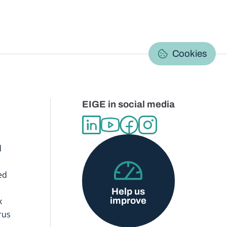
C
Cookies
EIGE in social media
d
ed
Help us
improve
x
rus