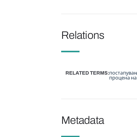
Relations
RELATED TERMS
постапувањ
процена на
Metadata