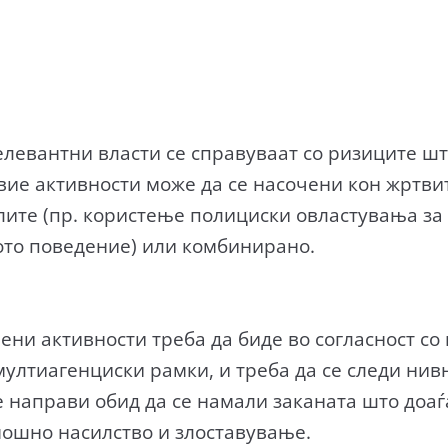
релевантни власти се справуваат со ризиците ш
вие активности може да се насочени кон жртви
елите (пр. користење полициски овластувања за 
то поведение) или комбинирано.
ени активности треба да биде во согласност со 
мултиагенциски рамки, и треба да се следи нив
е направи обид да се намали заканата што доаѓа
мошно насилство и злоставување.