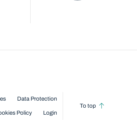
ces
Data Protection
To top
okies Policy
Login