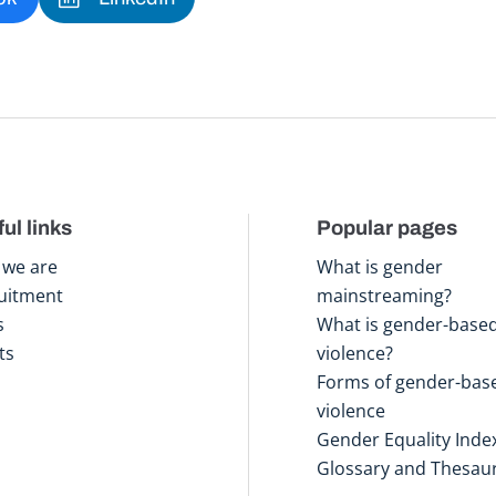
ul links
Popular pages
we are
What is gender
uitment
mainstreaming?
s
What is gender-base
ts
violence?
Forms of gender-bas
violence
Gender Equality Inde
Glossary and Thesau