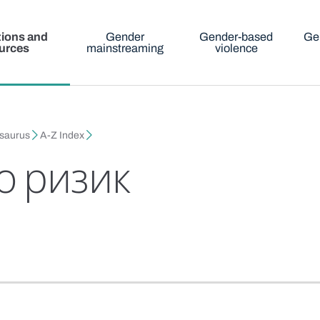
tions and
Gender
Gender-based
Ge
urces
mainstreaming
violence
esaurus
A-Z Index
о ризик