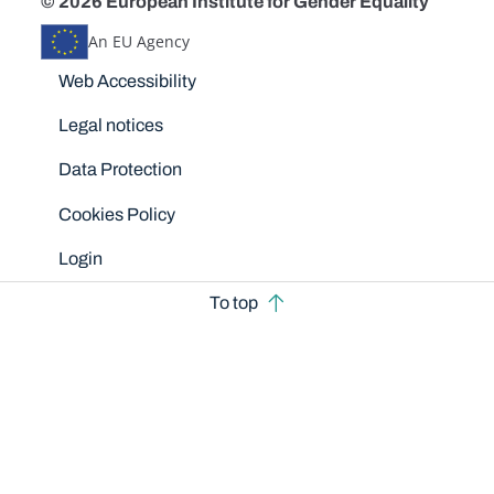
© 2026 European Institute for Gender Equality
An EU Agency
Disclaimers
Web Accessibility
Legal notices
Data Protection
Cookies Policy
Login
To top