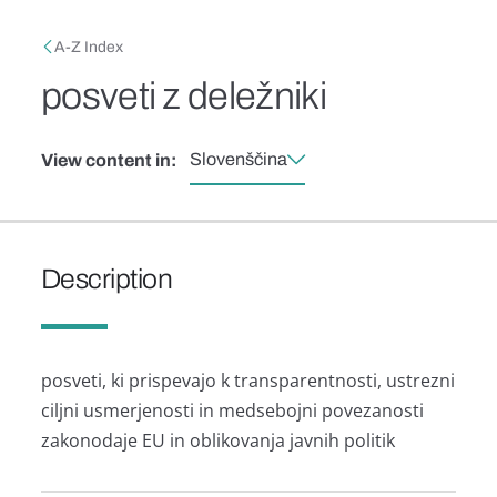
Skip to main content
Breadcrumb
A-Z Index
posveti z deležniki
Slovenščina
View content in:
Description
posveti, ki prispevajo k transparentnosti, ustrezni
ciljni usmerjenosti in medsebojni povezanosti
zakonodaje EU in oblikovanja javnih politik