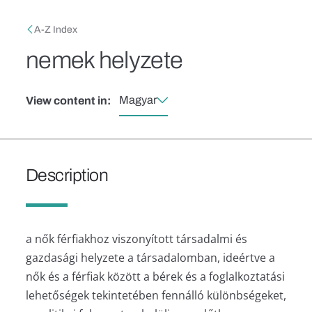
Skip to main content
Breadcrumb
A-Z Index
nemek helyzete
Magyar
View content in:
Description
a nők férfiakhoz viszonyított társadalmi és
gazdasági helyzete a társadalomban, ideértve a
nők és a férfiak között a bérek és a foglalkoztatási
lehetőségek tekintetében fennálló különbségeket,