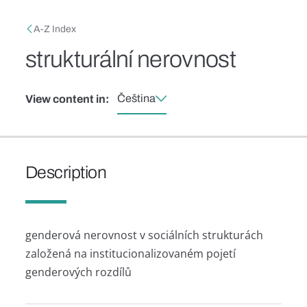
Skip to main content
Breadcrumb
A-Z Index
strukturální nerovnost
Čeština
View content in:
Description
genderová nerovnost v sociálních strukturách
založená na institucionalizovaném pojetí
genderových rozdílů