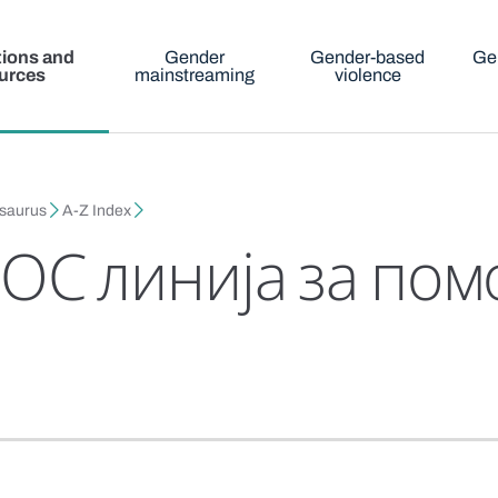
tions and
Gender
Gender-based
Ge
urces
mainstreaming
violence
esaurus
A-Z Index
ОС линија за пом