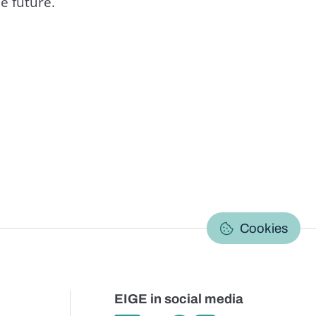
e future.
C
Cookies
EIGE in social media