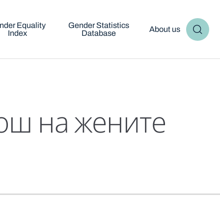
nder Equality
Gender Statistics
About us
Index
Database
ош на жените