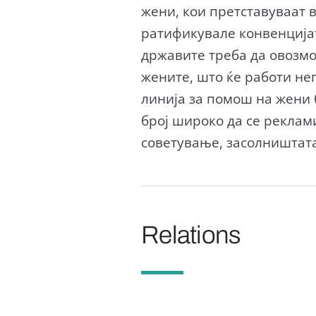
жени, кои претставуваат в
ратификувале конвенцијата
државите треба да овозмо
жените, што ќе работи не
линија за помош на жени 
број широко да се реклами
советување, засолништата
Relations