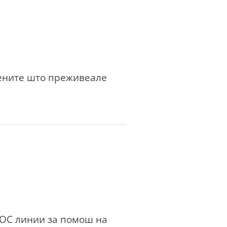
жените што преживеале
СОС линии за помош на