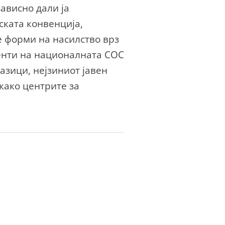
зависно дали ја
ската конвенција,
е форми на насилство врз
менти на националната СОС
азици, нејзиниот јавен
 како центрите за