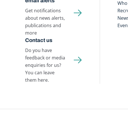
email alerts
Who 
Get notifications
Recr
about news alerts,
New
publications and
Even
more
Contact us
Do you have
feedback or media
enquiries for us?
You can leave
them here.