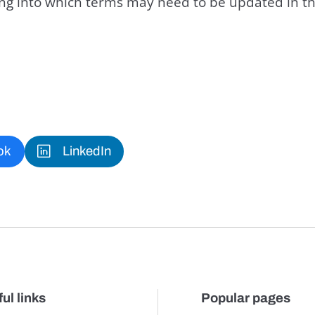
king into which terms may need to be updated in th
ok
LinkedIn
ul links
Popular pages