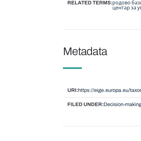
RELATED TERMS
родово баз
центар за 
Metadata
URI
https://eige.europa.eu/ta
FILED UNDER
Decision-making