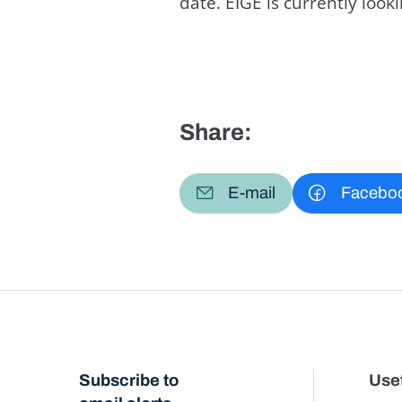
date. EIGE is currently loo
Share:
E-mail
Facebo
Subscribe to
Usef