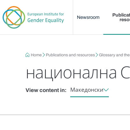
Main menu
Skip to main content
Publica
Newsroom
reso
Breadcrumb
Home
Publications and resources
Glossary and th
национална С
Македонски
View content in: