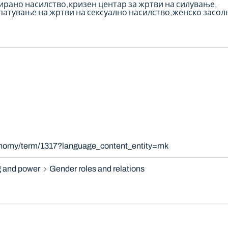
ирано насилство
кризен центар за жртви на силување
упатување на жртви на сексуално насилство
женско засо
xonomy/term/1317?language_content_entity=mk
 and power
Gender roles and relations