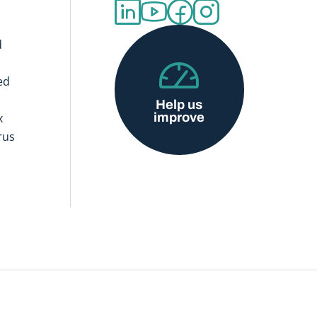
d
ed
Help us
improve
x
rus