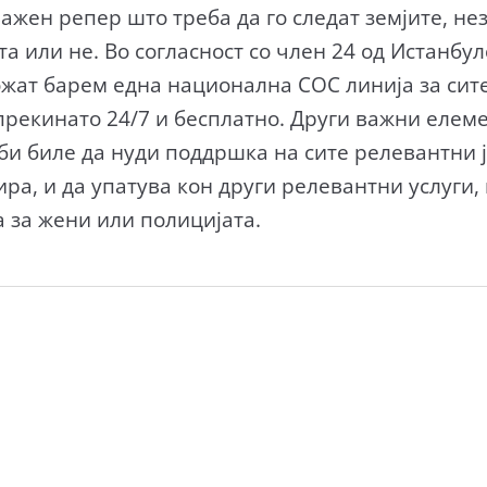
ажен репер што треба да го следат земјите, не
 или не. Во согласност со член 24 од Истанбул
жат барем една национална СОС линија за сит
прекинато 24/7 и бесплатно. Други важни еле
би биле да нуди поддршка на сите релевантни ј
ра, и да упатува кон други релевантни услуги,
 за жени или полицијата.