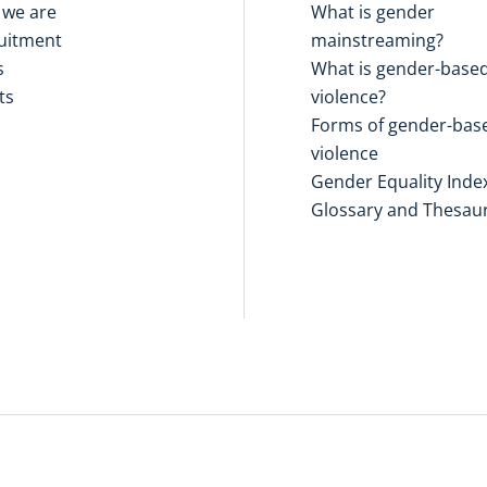
we are
What is gender
uitment
mainstreaming?
s
What is gender-base
ts
violence?
Forms of gender-bas
violence
Gender Equality Inde
Glossary and Thesau