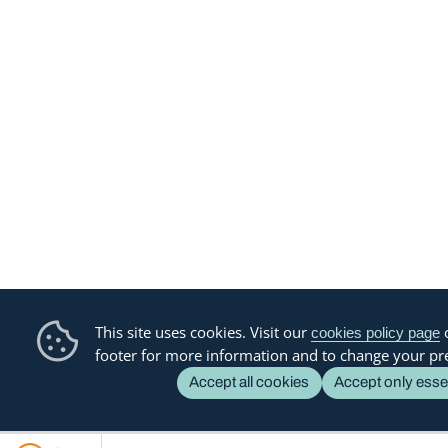
This site uses cookies. Visit our
o
cookies policy page
footer for more information and to change your pr
Accept all cookies
Accept only esse