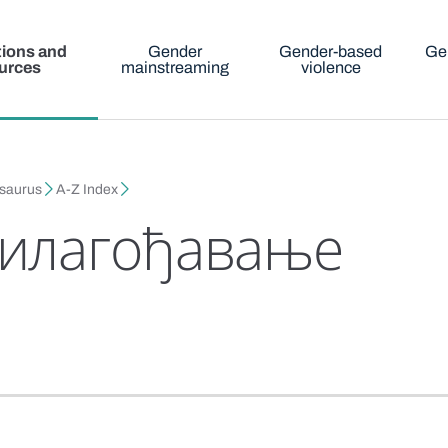
tions and
Gender
Gender-based
Ge
urces
mainstreaming
violence
esaurus
A-Z Index
рилагођавање