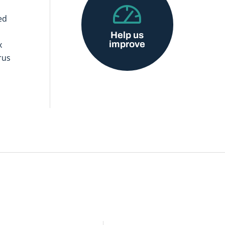
ed
Help us
improve
x
rus