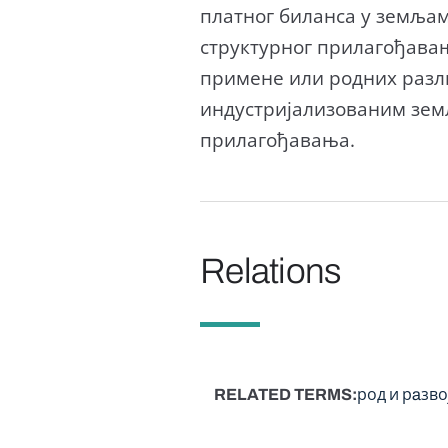
платног биланса у земљам
структурног прилагођавањ
примене или родних разли
индустријализованим земљ
прилагођавања.
Relations
RELATED TERMS
род и рaзво