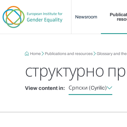
Main menu
Skip to main content
Publica
Newsroom
reso
Breadcrumb
Home
Publications and resources
Glossary and th
структурно п
Српски (Cyrilic)
View content in: