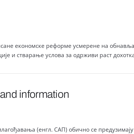
сане економске реформе усмерене на обнављ
је и стварање услова за одрживи раст дохотка
 and information
лагођавања (енгл. САП) обично се предузимају 