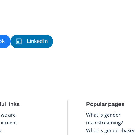
ok
LinkedIn
ul links
Popular pages
we are
What is gender
uitment
mainstreaming?
s
What is gender-base