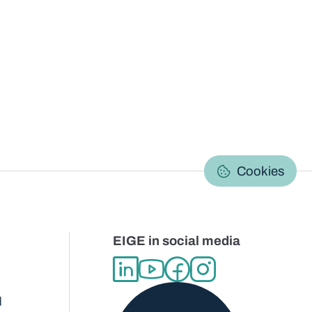
C
Cookies
EIGE in social media
d