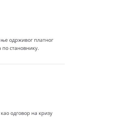
ање одрживог платног
 по становнику.
као одговор на кризу