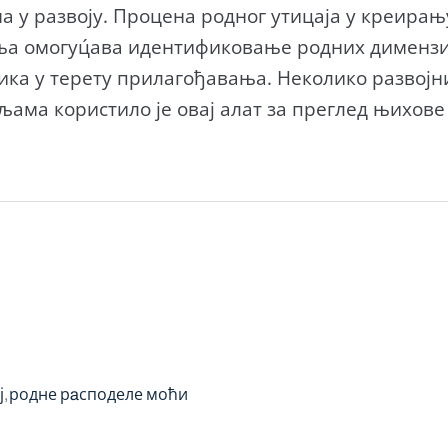
а у развоју. Процена родног утицаја у креира
а омогуц́ава идентификовање родних димензиј
ка у терету прилагођавања. Неколико развојни
ама користило је овај алат за преглед њихов
ј
родне рaсподеле моћи