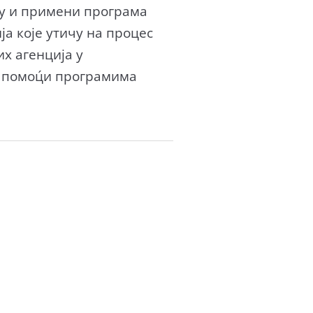
њу и примени програма
а које утичу на процес
х агенција у
е помоц́и програмима