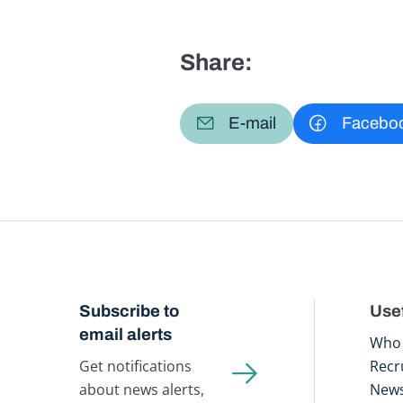
Share:
E-mail
Facebo
Subscribe to
Usef
email alerts
Who 
Get notifications
Recr
about news alerts,
New