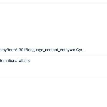
onomy/term/1301?language_content_entity=sr-Cyr…
nternational affairs