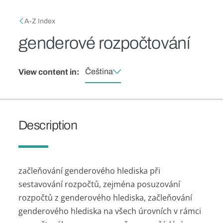
Skip to main content
Breadcrumb
A-Z Index
genderové rozpočtování
Čeština
View content in:
Description
začleňování genderového hlediska při
sestavování rozpočtů, zejména posuzování
rozpočtů z genderového hlediska, začleňování
genderového hlediska na všech úrovních v rámci