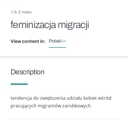
Skip to main content
Breadcrumb
A-Z Index
feminizacja migracji
Polski
View content in:
Description
tendencja do zwiększenia udziału kobiet wśród
pracujących migrantów zarobkowych