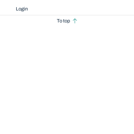
Login
To top