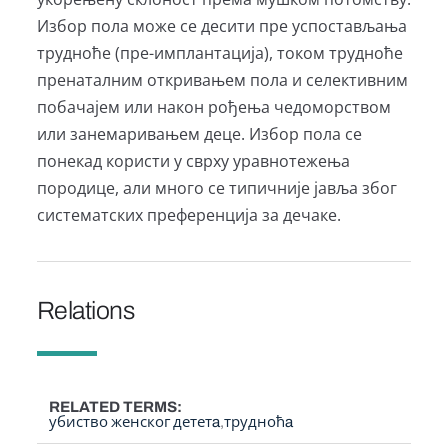
Избор пола може се десити пре успостављања
трудноће (пре-имплантација), током трудноће
пренаталним откривањем пола и селективним
побачајем или након рођења чедоморством
или занемаривањем деце. Избор пола се
понекад користи у сврху уравнотежења
породице, али много се типичније јавља због
систематских преференција за дечаке.
Relations
RELATED TERMS
убиство женског дететa
трудноћa