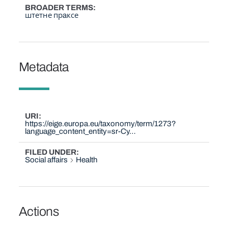
BROADER TERMS
штетне прaксе
Metadata
URI
https://eige.europa.eu/taxonomy/term/1273?
language_content_entity=sr-Cy…
FILED UNDER
Social affairs
Health
Actions