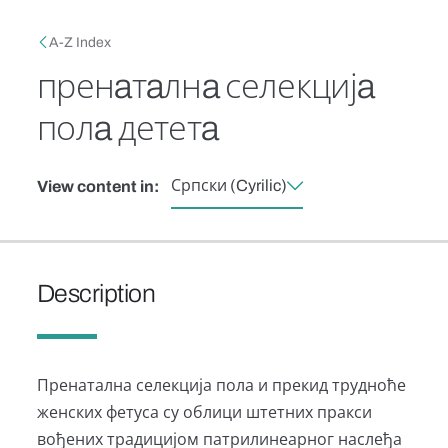
Skip to main content
Breadcrumb
A-Z Index
пренaтaлнa селекцијa
полa дететa
Српски (Cyrilic)
View content in:
Description
Пренатална селекција пола и прекид трудноће
женских фетуса су облици штетних пракси
вођених традицијом патрилинеарног наслеђа