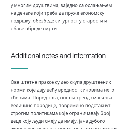
у многим друштвима, заједно са ослањањем
на дечаке који треба да пруже економску
подршку, обезбеде сигурност у старости и
обаве обреде смрти.
Additional notes and information
Ове штетне праксе су део скупа друштвених
норми које дају већу вредност синовима него
кћерима. Поред тога, општи тренд смањења
величине породице, повремено подстакнут
строгим политикама које ограничавају број
деце коју људи смеју да имају, јача дубоко
укорењену склоност према мушком потомству.