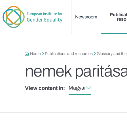
Main menu
Skip to main content
Publica
Newsroom
reso
Breadcrumb
Home
Publications and resources
Glossary and th
nemek paritás
Magyar
View content in: