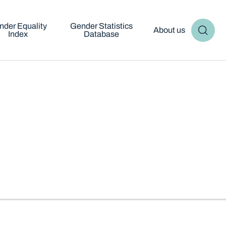
nder Equality
Gender Statistics
About us
Index
Database