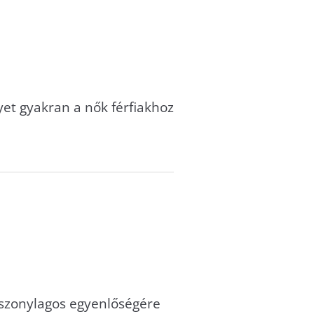
et gyakran a nők férfiakhoz
viszonylagos egyenlőségére