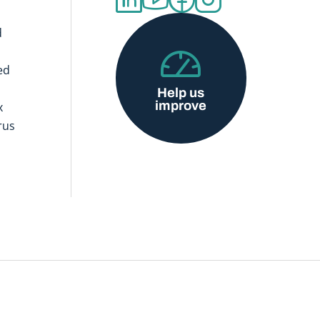
d
ed
Help us
improve
x
rus