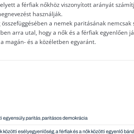
yett a férfiak nőkhöz viszonyított arányát számítj
egnevezést használják.
g összefüggésében a nemek paritásának nemcsak 
ben arra utal, hogy a nők és a férfiak egyenlően j
a magán- és a közéletben egyaránt.
i egyensúly
paritás
paritásos demokrácia
ak közötti esélyegyenlőség
a férfiak és a nők közötti egyenlő bá