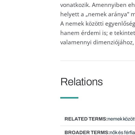
vonatkozik. Amennyiben ehel
helyett a „nemek aránya” m
A nemek közötti egyenlősé
hanem érdemi is; e tekintet
valamennyi dimenziójához, 
Relations
RELATED TERMS
nemek között
BROADER TERMS
nők és férfi