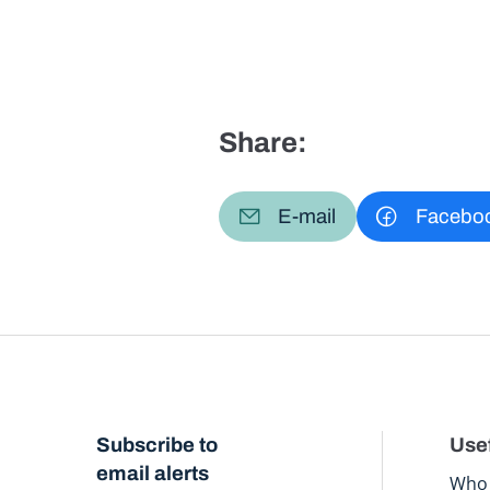
Share:
E-mail
Facebo
Subscribe to
Usef
email alerts
Who 