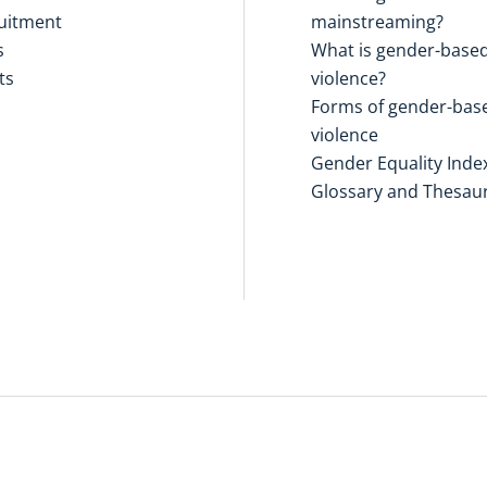
uitment
mainstreaming?
s
What is gender-base
ts
violence?
Forms of gender-bas
violence
Gender Equality Inde
Glossary and Thesau