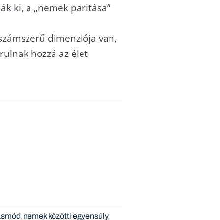
ák ki, a „nemek paritása”
számszerű dimenziója van,
árulnak hozzá az élet
násmód
nemek közötti egyensúly