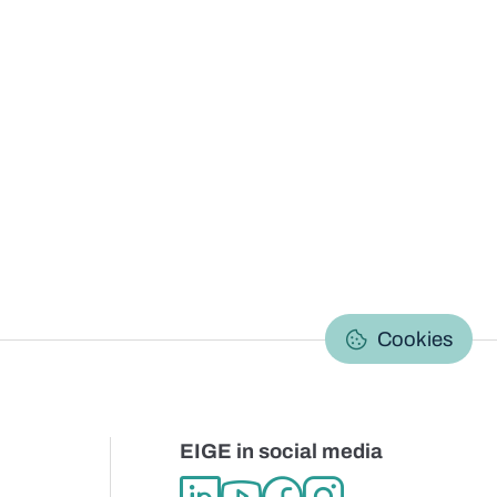
C
Cookies
EIGE in social media