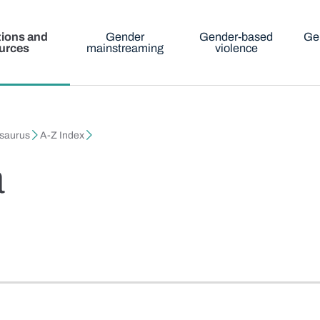
tions and
Gender
Gender-based
Ge
urces
mainstreaming
violence
esaurus
A-Z Index
a