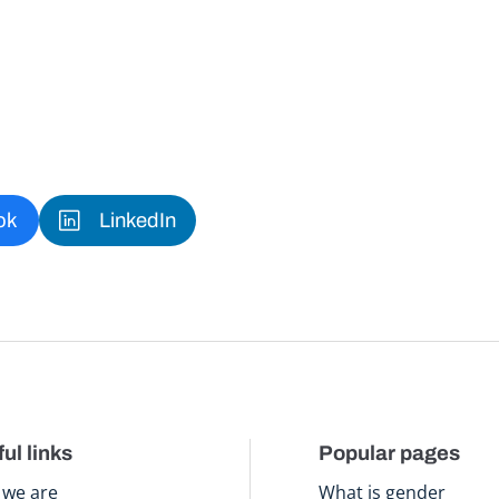
ok
LinkedIn
ul links
Popular pages
we are
What is gender