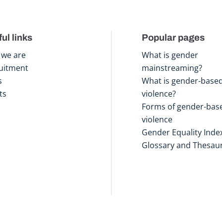
ul links
Popular pages
we are
What is gender
uitment
mainstreaming?
s
What is gender-base
ts
violence?
Forms of gender-bas
violence
Gender Equality Inde
Glossary and Thesau