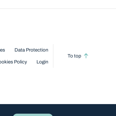
ces
Data Protection
To top
okies Policy
Login