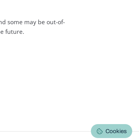
and some may be out-of-
e future.
C
Cookies