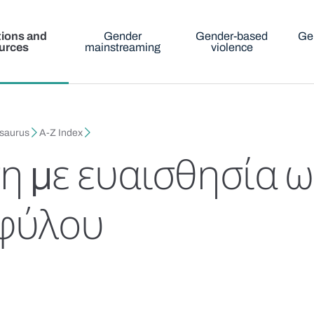
tions and
Gender
Gender-based
Ge
urces
mainstreaming
violence
esaurus
A-Z Index
 με ευαισθησία ω
 φύλου