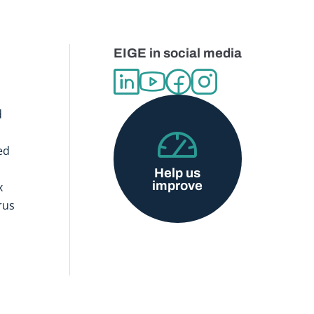
EIGE in social media
d
ed
Help us
improve
x
rus