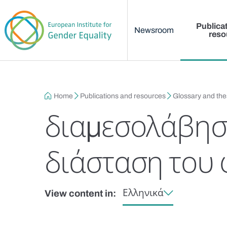
Main menu
Skip to main content
Publica
Newsroom
reso
Breadcrumb
Home
Publications and resources
Glossary and th
διαμεσολάβηση
διάσταση του
Ελληνικά
View content in: