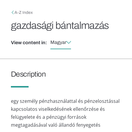
Skip to main content
Breadcrumb
A-Z Index
gazdasági bántalmazás
Magyar
View content in:
Description
egy személy pénzhasználattal és pénzelosztással
kapcsolatos viselkedésének ellenőrzése és
felügyelete és a pénzügyi források
megtagadásával való állandó fenyegetés