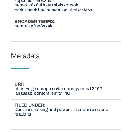
kapcsolati erőszak
nemek közötti hatalmi viszonyok
erőforrások háztartáson belüli elosztása
BROADER TERMS
nemi alapú erőszak
Metadata
URI
https://eige.europa.eu/taxonomy/term/1229?
language_content_entity=hu
FILED UNDER
Decision-making and power
Gender roles and
relations