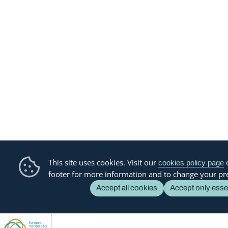
This site uses cookies. Visit our
o
cookies policy page
footer for more information and to change your pr
Accept all cookies
Accept only esse