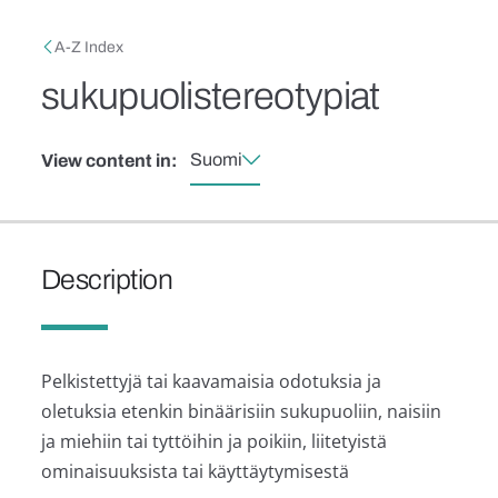
Skip to main content
Breadcrumb
A-Z Index
sukupuolistereotypiat
Suomi
View content in:
Description
Pelkistettyjä tai kaavamaisia odotuksia ja
oletuksia etenkin binäärisiin sukupuoliin, naisiin
ja miehiin tai tyttöihin ja poikiin, liitetyistä
ominaisuuksista tai käyttäytymisestä