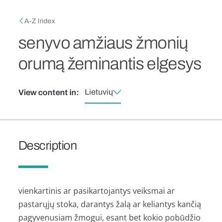
Skip to main content
Breadcrumb
A-Z Index
senyvo amžiaus žmonių
orumą žeminantis elgesys
Lietuvių
View content in:
Description
vienkartinis ar pasikartojantys veiksmai ar
pastarųjų stoka, darantys žalą ar keliantys kančią
pagyvenusiam žmogui, esant bet kokio pobūdžio