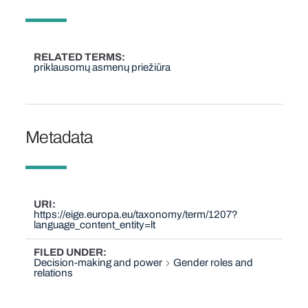
RELATED TERMS
priklausomų asmenų priežiūra
Metadata
URI
https://eige.europa.eu/taxonomy/term/1207?
language_content_entity=lt
FILED UNDER
Decision-making and power
Gender roles and
relations