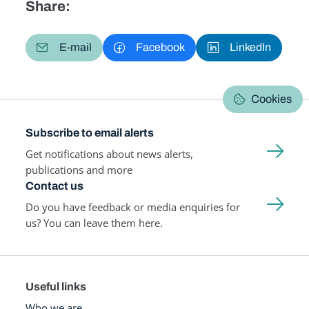
Share:
E-mail
Facebook
LinkedIn
Cookies
Subscribe to email alerts
Get notifications about news alerts,
publications and more
Contact us
Do you have feedback or media enquiries for
us? You can leave them here.
Useful links
Who we are