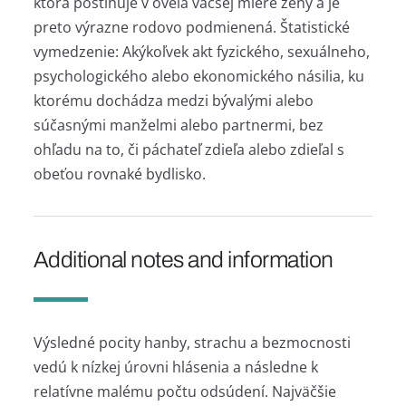
ktorá postihuje v oveľa väčšej miere ženy a je
preto výrazne rodovo podmienená. Štatistické
vymedzenie: Akýkoľvek akt fyzického, sexuálneho,
psychologického alebo ekonomického násilia, ku
ktorému dochádza medzi bývalými alebo
súčasnými manželmi alebo partnermi, bez
ohľadu na to, či páchateľ zdieľa alebo zdieľal s
obeťou rovnaké bydlisko.
Additional notes and information
Výsledné pocity hanby, strachu a bezmocnosti
vedú k nízkej úrovni hlásenia a následne k
relatívne malému počtu odsúdení. Najväčšie