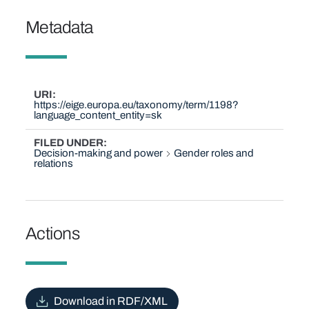
Metadata
URI
https://eige.europa.eu/taxonomy/term/1198?
language_content_entity=sk
FILED UNDER
Decision-making and power
Gender roles and
relations
Actions
Download in RDF/XML