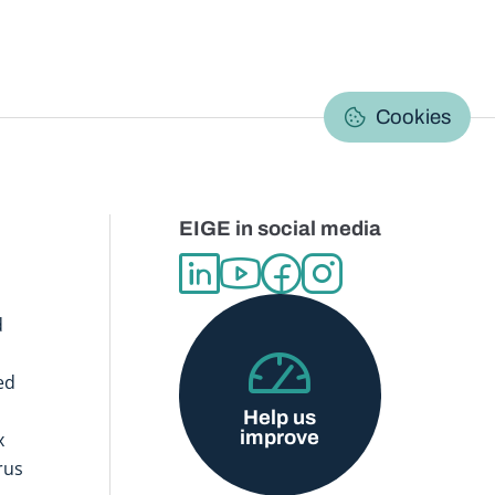
C
Cookies
EIGE in social media
d
ed
Help us
improve
x
rus