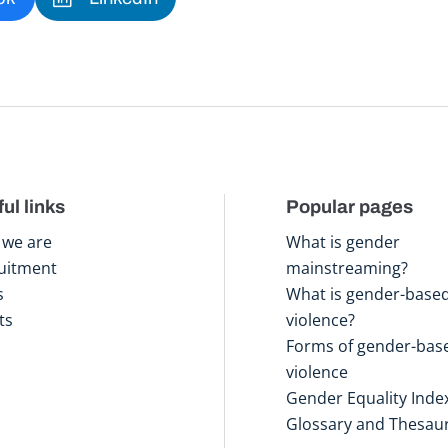
ul links
Popular pages
we are
What is gender
uitment
mainstreaming?
s
What is gender-base
ts
violence?
Forms of gender-bas
violence
Gender Equality Inde
Glossary and Thesau