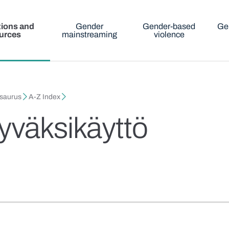
tions and
Gender
Gender-based
Ge
urces
mainstreaming
violence
esaurus
A-Z Index
yväksikäyttö