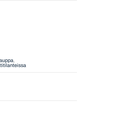
kauppa
titilanteissa