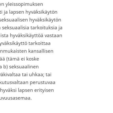
dyn yleissopimuksen
i ja lapsen hyväksikäytön
, seksuaalisen hyväksikäytön
 seksuaalisia tarkoituksia ja
lista hyväksikäyttöä vastaan
äksikäyttö tarkoittaa
anmukaisten kansallisen
kää (tämä ei koske
a b) seksuaalinen
kivaltaa tai uhkaa; tai
ikutusvaltaan perustuvaa
hyväksi lapsen erityisen
ppuvuusasemaa.