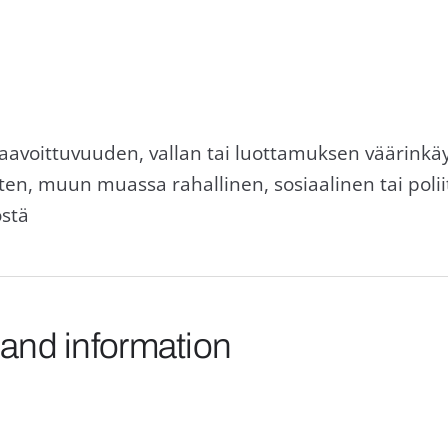
voittuvuuden, vallan tai luottamuksen väärinkäyt
rten, muun muassa rahallinen, sosiaalinen tai poli
östä
 and information