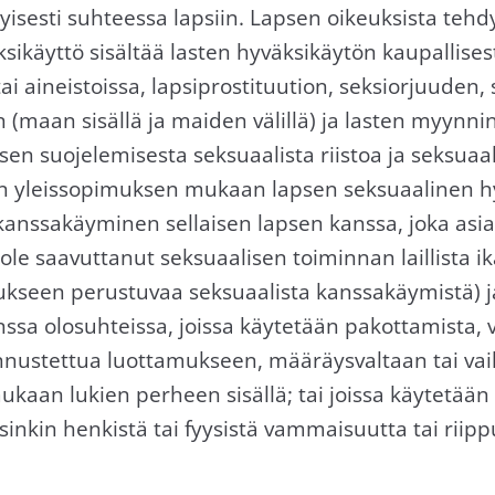
yisesti suhteessa lapsiin. Lapsen oikeuksista teh
käyttö sisältää lasten hyväksikäytön kaupallisest
tai aineistoissa, lapsiprostituution, seksiorjuuden
(maan sisällä ja maiden välillä) ja lasten myynnin
psen suojelemisesta seksuaalista riistoa ja seksuaa
 yleissopimuksen mukaan lapsen seksuaalinen hyv
 kanssakäyminen sellaisen lapsen kanssa, joka asi
le saavuttanut seksuaalisen toiminnan laillista i
mukseen perustuvaa seksuaalista kanssakäymistä) j
a olosuhteissa, joissa käytetään pakottamista, vä
unnustettua luottamukseen, määräysvaltaan tai va
aan lukien perheen sisällä; tai joissa käytetään 
rsinkin henkistä tai fyysistä vammaisuutta tai rii