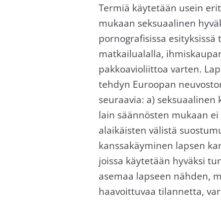
Termiä käytetään usein erit
mukaan seksuaalinen hyväksi
pornografisissa esityksissä 
matkailualalla, ihmiskaupan 
pakkoavioliittoa varten. La
tehdyn Euroopan neuvoston
seuraavia: a) seksuaalinen
lain säännösten mukaan ei o
alaikäisten välistä suostu
kanssakäyminen lapsen kanss
joissa käytetään hyväksi t
asemaa lapseen nähden, muk
haavoittuvaa tilannetta, va