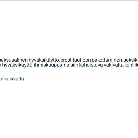
seksuaalinen hyväksikäyttö
prostituutioon pakottaminen
seksi
 hyväksikäyttö
ihmiskauppa
naisiin kohdistuva väkivalta konflik
n väkivalta