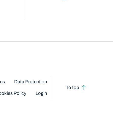
ces
Data Protection
To top
okies Policy
Login