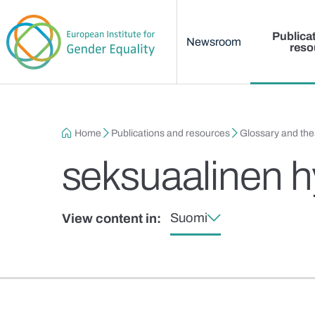
Main menu
Skip to main content
Publica
Newsroom
reso
Breadcrumb
Home
Publications and resources
Glossary and th
seksuaalinen h
Suomi
View content in: