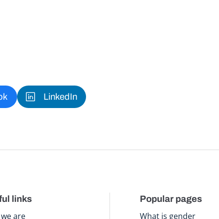
ok
LinkedIn
ul links
Popular pages
we are
What is gender