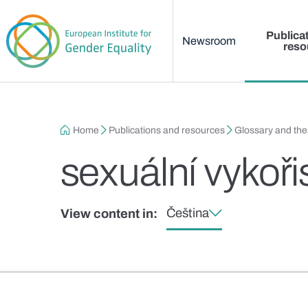
Main menu
Skip to main content
Publica
Newsroom
reso
Breadcrumb
Home
Publications and resources
Glossary and th
sexuální vykoři
Čeština
View content in: