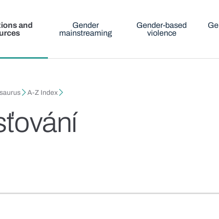
tions and
Gender
Gender-based
Ge
urces
mainstreaming
violence
esaurus
A-Z Index
sťování