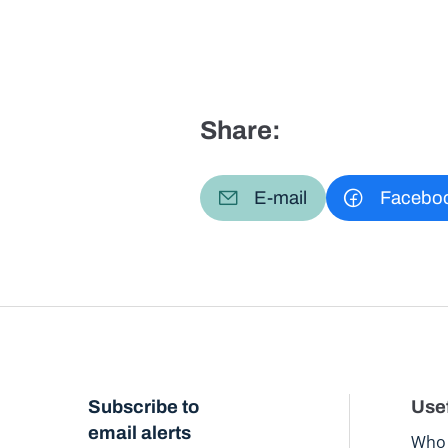
Share:
E-mail
Facebo
Subscribe to
Usef
email alerts
Who 