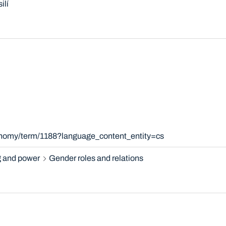
ilí
xonomy/term/1188?language_content_entity=cs
 and power
Gender roles and relations