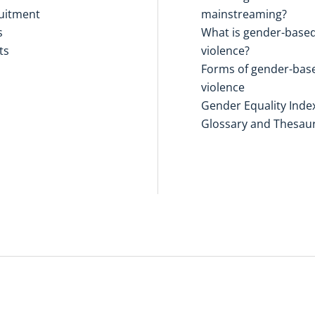
uitment
mainstreaming?
s
What is gender-base
ts
violence?
Forms of gender-bas
violence
Gender Equality Inde
Glossary and Thesau