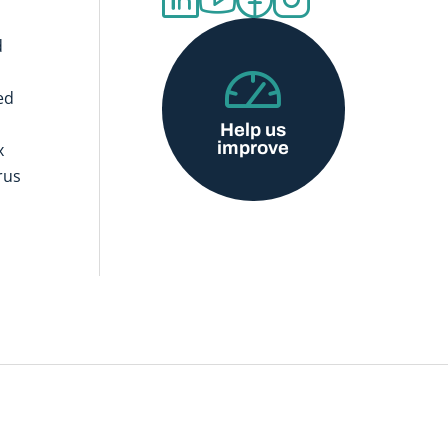
d
ed
Help us
improve
x
rus