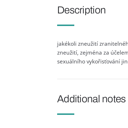
Description
jakékoli zneužití zraniteln
zneužití, zejména za účelem
sexuálního vykořisťování ji
Additional notes