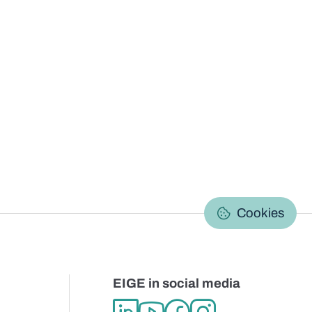
C
Cookies
EIGE in social media