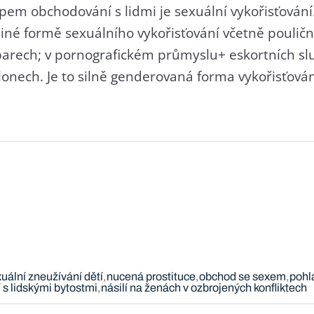
em obchodování s lidmi je sexuální vykořisťování.
jiné formě sexuálního vykořisťování včetně pouliční
 barech; v pornografickém průmyslu+ eskortních s
nech. Je to silně genderovaná forma vykořisťování
uální zneužívání dětí
nucená prostituce
obchod se sexem
pohl
s lidskými bytostmi
násilí na ženách v ozbrojených konfliktech