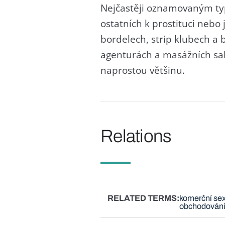
Nejčastěji oznamovaným typ
ostatních k prostituci nebo 
bordelech, strip klubech a
agenturách a masážních salo
naprostou většinu.
Relations
RELATED TERMS
komerční sex
obchodování 