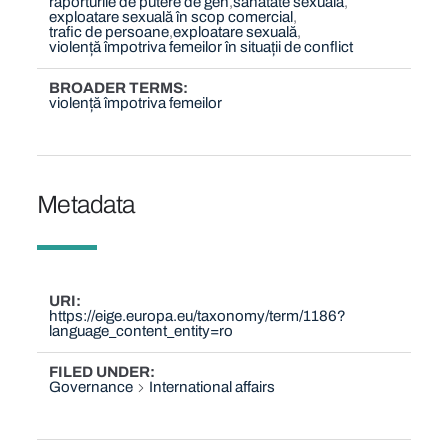
raporturile de putere de gen
sănătate sexuală
exploatare sexuală în scop comercial
trafic de persoane
exploatare sexuală
violență împotriva femeilor în situații de conflict
BROADER TERMS
violență împotriva femeilor
Metadata
URI
https://eige.europa.eu/taxonomy/term/1186?
language_content_entity=ro
FILED UNDER
Governance
International affairs