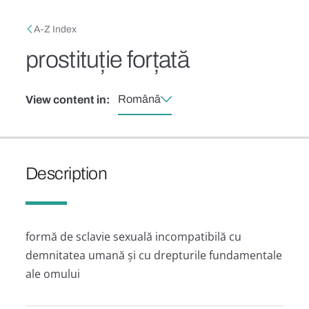
Skip to main content
Breadcrumb
A-Z Index
prostituție forțată
Română
View content in:
Description
formă de sclavie sexuală incompatibilă cu
demnitatea umană și cu drepturile fundamentale
ale omului