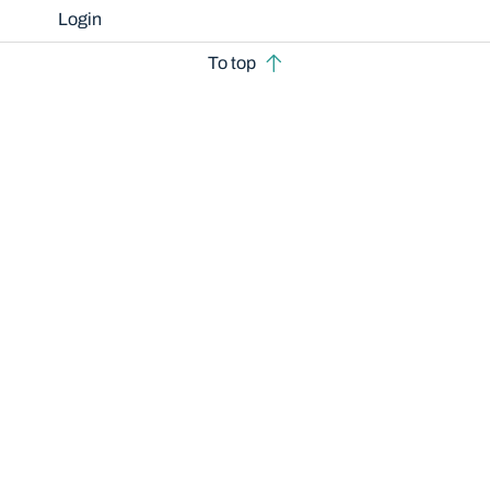
Login
To top