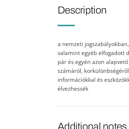
Description
a nemzeti jogszabályokban
valamint egyéb elfogadott
pár és egyén azon alapvető
számáról, korkülönbségéről
információkkal és eszközök
élvezhessék
Additional notes