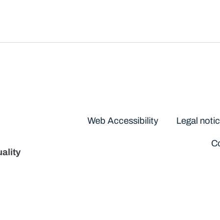
Disclaimers
Web Accessibility
Legal noti
Co
ality