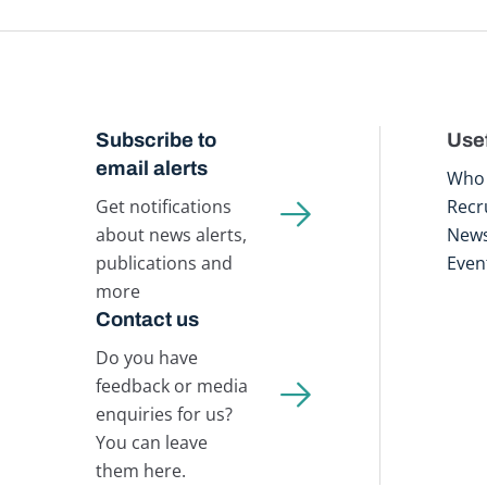
Subscribe to
Usef
email alerts
Who 
Get notifications
Recr
about news alerts,
New
publications and
Even
more
Contact us
Do you have
feedback or media
enquiries for us?
You can leave
them here.