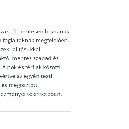
rőszaktól mentesen hozzanak
 foglaltaknak megfelelően.
szexualitásukkal
aktól mentes szabad és
 A nők és férfiak közötti,
értve az egyén testi
t és megosztott
tkezményei tekintetében.