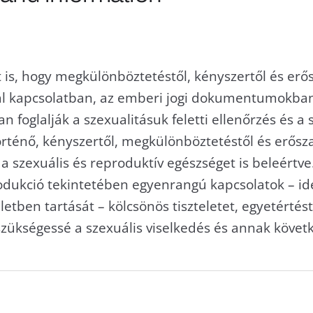
ot is, hogy megkülönböztetéstől, kényszertől és e
al kapcsolatban, az emberi jogi dokumentumokban
 foglalják a szexualitásuk feletti ellenőrzés és a 
rténő, kényszertől, megkülönböztetéstől és erősz
 a szexuális és reproduktív egészséget is beleértve.
odukció tekintetében egyenrangú kapcsolatok – ide
letben tartását – kölcsönös tiszteletet, egyetértés
 szükségessé a szexuális viselkedés és annak köve