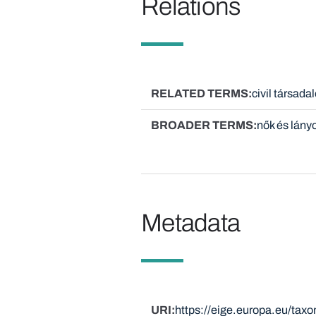
Relations
RELATED TERMS
civil társada
BROADER TERMS
nők és lány
Metadata
URI
https://eige.europa.eu/ta