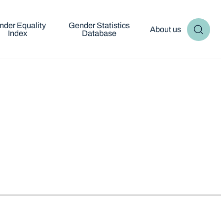
nder Equality
Gender Statistics
About us
Index
Database