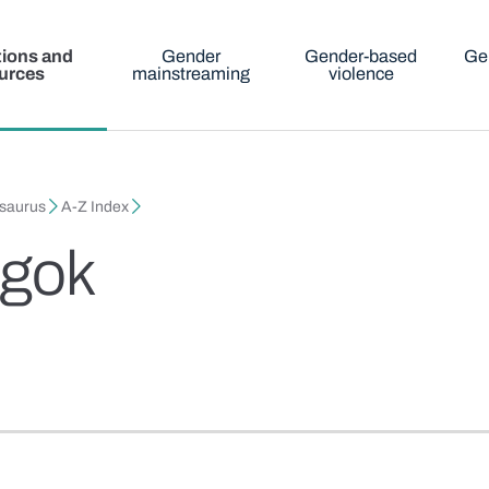
tions and
Gender
Gender-based
Ge
urces
mainstreaming
violence
esaurus
A-Z Index
ogok