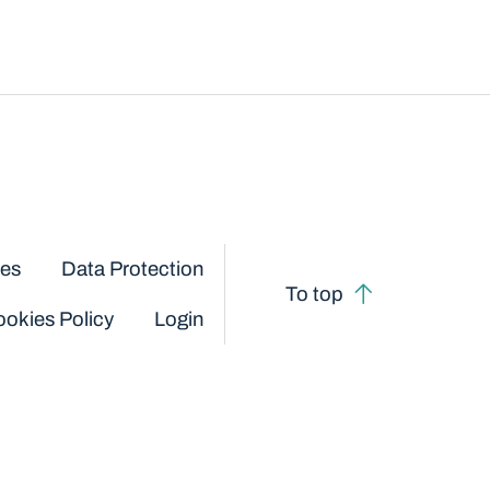
ces
Data Protection
To top
okies Policy
Login