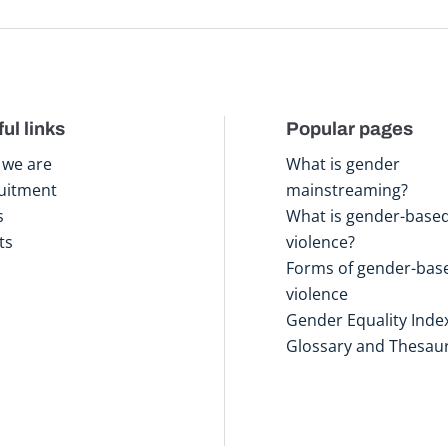
ul links
Popular pages
we are
What is gender
uitment
mainstreaming?
s
What is gender-base
ts
violence?
Forms of gender-bas
violence
Gender Equality Inde
Glossary and Thesau