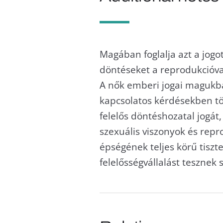
Magában foglalja azt a jog
döntéseket a reprodukcióv
A nők emberi jogai magukban
kapcsolatos kérdésekben tö
felelős döntéshozatal jogát,
szexuális viszonyok és repr
épségének teljes körű tiszte
felelősségvállalást tesznek