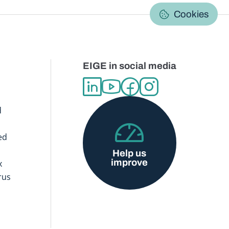
C
Cookies
EIGE in social media
d
ed
Help us
improve
x
rus