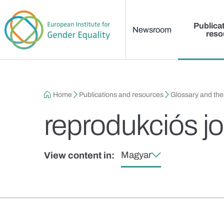
Main menu
Skip to main content
Publica
Newsroom
reso
Breadcrumb
Home
Publications and resources
Glossary and th
reprodukciós j
Magyar
View content in: