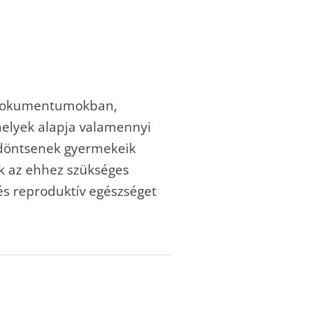
i dokumentumokban,
elyek alapja valamennyi
 döntsenek gyermekeik
ek az ehhez szükséges
és reproduktív egészséget