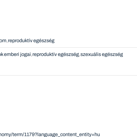
lom
reproduktív egészség
ok emberi jogai
reproduktív egészség
szexuális egészség
xonomy/term/1179?language_content_entity=hu