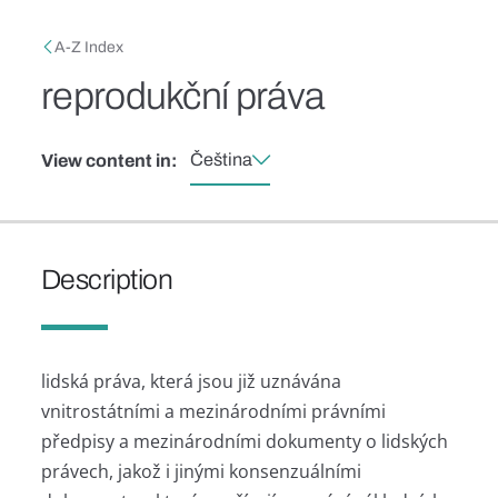
Skip to main content
Breadcrumb
A-Z Index
reprodukční práva
Čeština
View content in:
Description
lidská práva, která jsou již uznávána
vnitrostátními a mezinárodními právními
předpisy a mezinárodními dokumenty o lidských
právech, jakož i jinými konsenzuálními