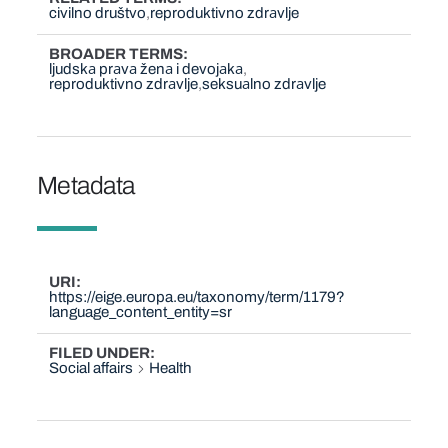
civilno društvo
reproduktivno zdrаvlje
BROADER TERMS
ljudskа prаvа ženа i devojаkа
reproduktivno zdrаvlje
seksuаlno zdrаvlje
Metadata
URI
https://eige.europa.eu/taxonomy/term/1179?
language_content_entity=sr
FILED UNDER
Social affairs
Health