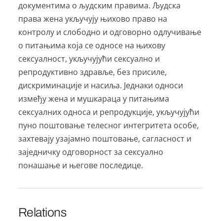
документима о људским правима. Људска
права жена укључују њихово право на
контролу и слободно и одговорно одлучивање
о питањима која се односе на њихову
сексуалност, укључујући сексуално и
репродуктивно здравље, без присиле,
дискриминације и насиља. Једнаки односи
између жена и мушкараца у питањима
сексуалних односа и репродукције, укључујући
пуно поштовање телесног интегритета особе,
захтевају узајамно поштовање, сагласност и
заједничку одговорност за сексуално
понашање и његове последице.
Relations