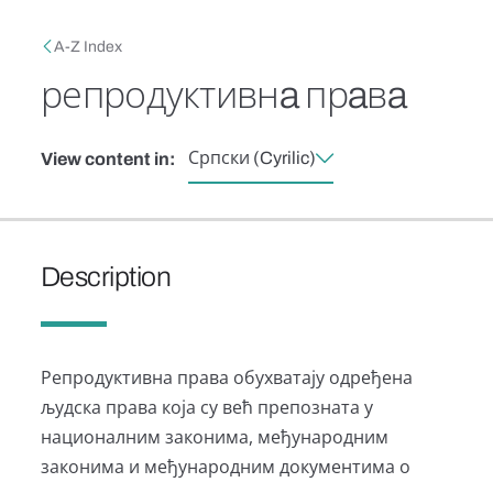
Skip to main content
Breadcrumb
A-Z Index
репродуктивнa прaвa
Српски (Cyrilic)
View content in:
Description
Репродуктивна права обухватају одређена
људска права која су већ препозната у
националним законима, међународним
законима и међународним документима о