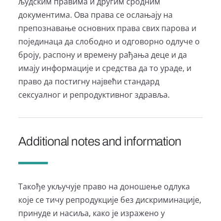
људским правима и другим сродним
документима. Ова права се ослањају на
препознавање основних права свих парова и
појединаца да слободно и одговорно одлуче о
броју, распону и времену рађања деце и да
имају информације и средства да то ураде, и
право да постигну највећи стандард
сексуалног и репродуктивног здравља.
Additional notes and information
Такође укључује право на доношење одлука
које се тичу репродукције без дискриминације,
принуде и насиља, како је изражено у