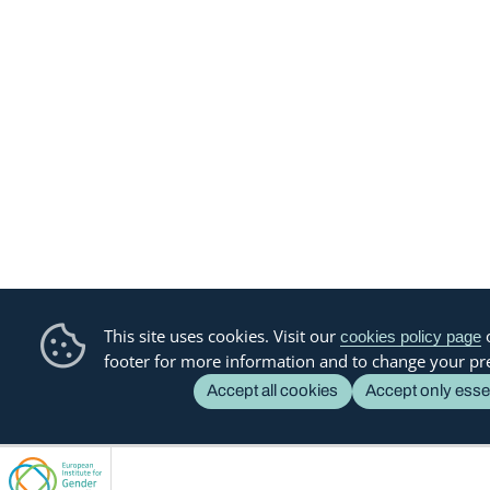
This site uses cookies. Visit our
o
cookies policy page
footer for more information and to change your pr
Accept all cookies
Accept only esse