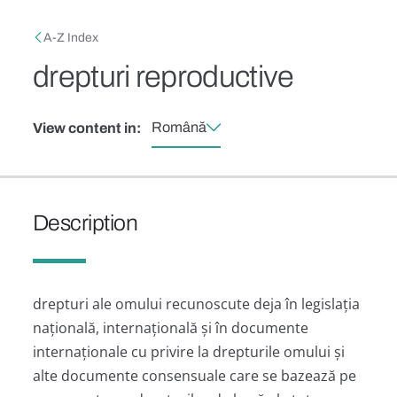
Skip to main content
Breadcrumb
A-Z Index
drepturi reproductive
Română
View content in:
Description
drepturi ale omului recunoscute deja în legislația
națională, internațională și în documente
internaționale cu privire la drepturile omului și
alte documente consensuale care se bazează pe