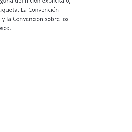
una definición explicita o,
tiqueta. La Convención
 y la Convención sobre los
oso».