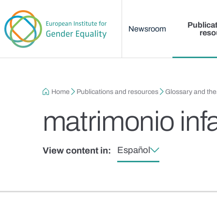
Main menu
Skip to main content
Publica
Newsroom
reso
Breadcrumb
Home
Publications and resources
Glossary and th
matrimonio infa
Español
View content in: