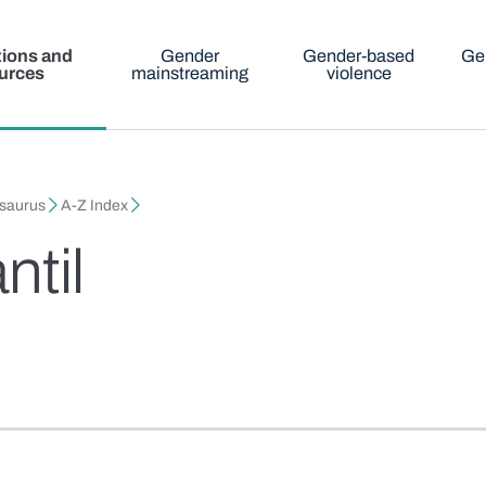
tions and
Gender
Gender-based
Ge
urces
mainstreaming
violence
esaurus
A-Z Index
ntil