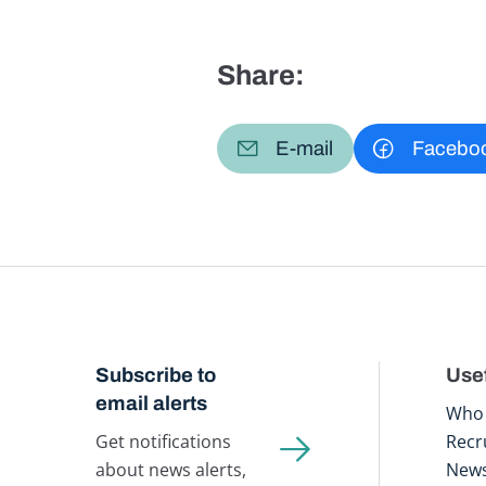
Share:
E-mail
Facebo
Subscribe to
Usef
email alerts
Who 
Get notifications
Recr
about news alerts,
New