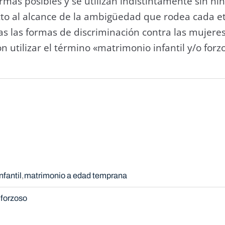
as posibles y se utilizan indistintamente sin ning
cto al alcance de la ambigüedad que rodea cada e
as las formas de discriminación contra las mujeres
 utilizar el término «matrimonio infantil y/o forz
nfantil
matrimonio a edad temprana
 forzoso