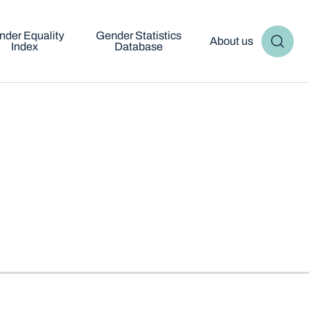
nder Equality
Gender Statistics
About us
Index
Database