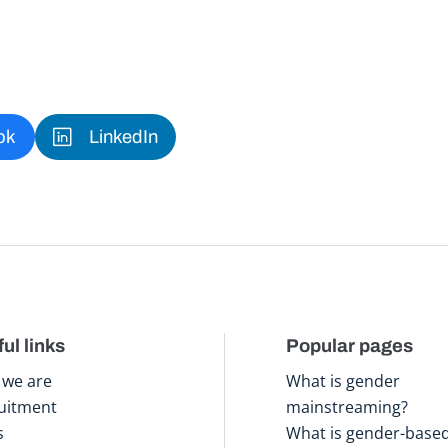
ok
LinkedIn
ul links
Popular pages
we are
What is gender
uitment
mainstreaming?
s
What is gender-base