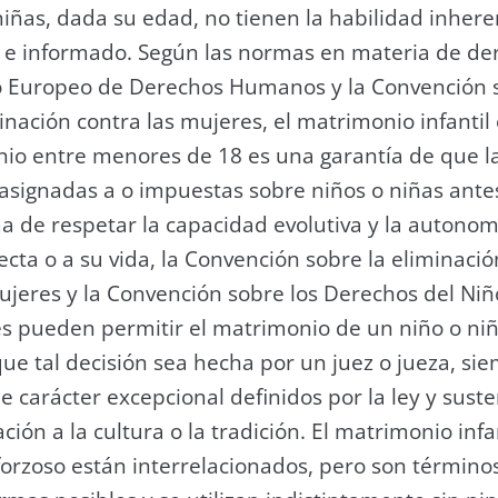
 niñas, dada su edad, no tienen la habilidad inher
re e informado. Según las normas en materia de 
o Europeo de Derechos Humanos y la Convención s
nación contra las mujeres, el matrimonio infantil 
nio entre menores de 18 es una garantía de que l
asignadas a o impuestas sobre niños o niñas antes
 de respetar la capacidad evolutiva y la autonom
fecta o a su vida, la Convención sobre la eliminaci
mujeres y la Convención sobre los Derechos del Ni
es pueden permitir el matrimonio de un niño o ni
ue tal decisión sea hecha por un juez o jueza, sie
e carácter excepcional definidos por la ley y sus
iación a la cultura o la tradición. El matrimonio inf
rzoso están interrelacionados, pero son términos