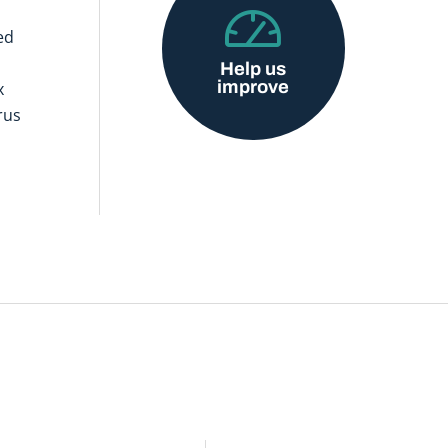
ed
Help us
improve
x
rus