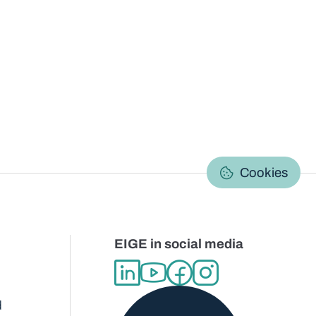
C
Cookies
EIGE in social media
d