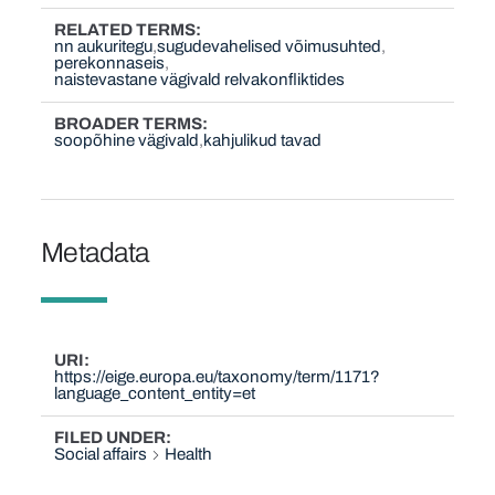
RELATED TERMS
nn aukuritegu
sugudevahelised võimusuhted
perekonnaseis
naistevastane vägivald relvakonfliktides
BROADER TERMS
soopõhine vägivald
kahjulikud tavad
Metadata
URI
https://eige.europa.eu/taxonomy/term/1171?
language_content_entity=et
FILED UNDER
Social affairs
Health