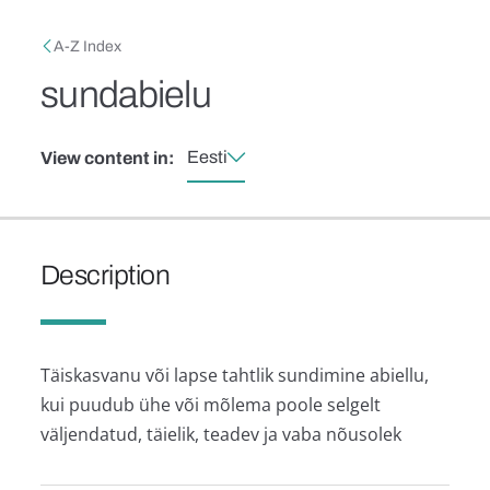
Skip to main content
Breadcrumb
A-Z Index
sundabielu
Eesti
View content in:
Description
Täiskasvanu või lapse tahtlik sundimine abiellu,
kui puudub ühe või mõlema poole selgelt
väljendatud, täielik, teadev ja vaba nõusolek