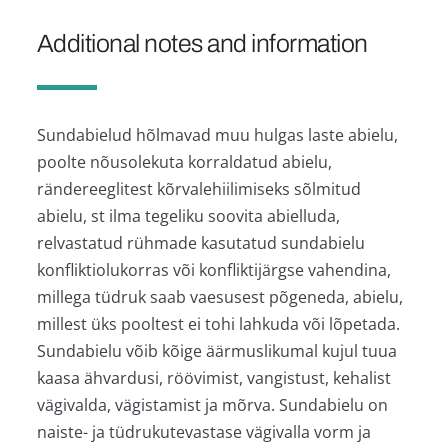
Additional notes and information
Sundabielud hõlmavad muu hulgas laste abielu,
poolte nõusolekuta korraldatud abielu,
rändereeglitest kõrvalehiilimiseks sõlmitud
abielu, st ilma tegeliku soovita abielluda,
relvastatud rühmade kasutatud sundabielu
konfliktiolukorras või konfliktijärgse vahendina,
millega tüdruk saab vaesusest põgeneda, abielu,
millest üks pooltest ei tohi lahkuda või lõpetada.
Sundabielu võib kõige äärmuslikumal kujul tuua
kaasa ähvardusi, röövimist, vangistust, kehalist
vägivalda, vägistamist ja mõrva. Sundabielu on
naiste- ja tüdrukutevastase vägivalla vorm ja