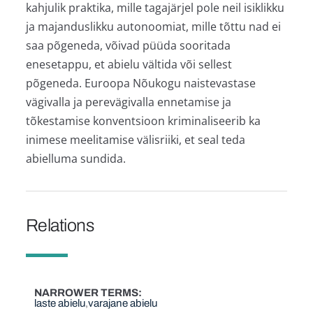
kahjulik praktika, mille tagajärjel pole neil isiklikku
ja majanduslikku autonoomiat, mille tõttu nad ei
saa põgeneda, võivad püüda sooritada
enesetappu, et abielu vältida või sellest
põgeneda. Euroopa Nõukogu naistevastase
vägivalla ja perevägivalla ennetamise ja
tõkestamise konventsioon kriminaliseerib ka
inimese meelitamise välisriiki, et seal teda
abielluma sundida.
Relations
NARROWER TERMS
laste abielu
varajane abielu