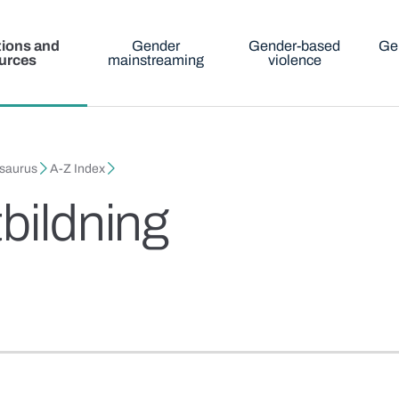
tions and
Gender
Gender-based
Ge
urces
mainstreaming
violence
esaurus
A-Z Index
bildning