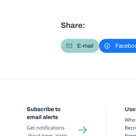
Share:
E-mail
Facebo
Subscribe to
Usef
email alerts
Who 
Get notifications
Recr
about news alerts,
New