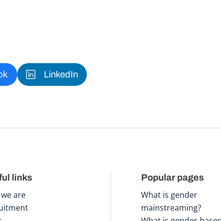
ok
LinkedIn
ul links
Popular pages
we are
What is gender
uitment
mainstreaming?
s
What is gender-base