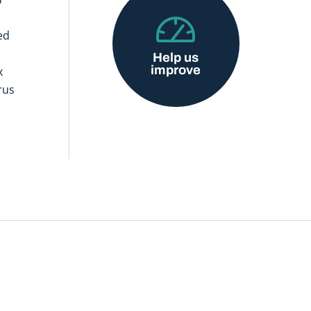
ed
Help us
improve
x
rus