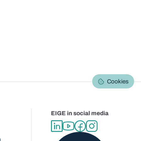
C
Cookies
EIGE in social media
d