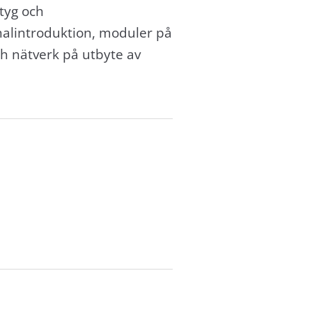
tyg och
onalintroduktion, moduler på
ch nätverk på utbyte av