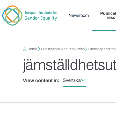
Main menu
Skip to main content
Publica
Newsroom
reso
Breadcrumb
Home
Publications and resources
Glossary and th
jämställdhetsut
Svenska
View content in: