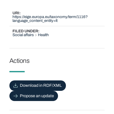
URI
https://eige.europa.eu/taxonomy/term/1116?
language_content_entity=lt
FILED UNDER
Social affairs
Health
Actions
Download in RDF/XML
Propose an update