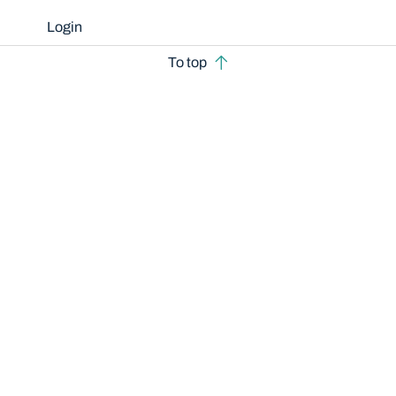
Login
To top