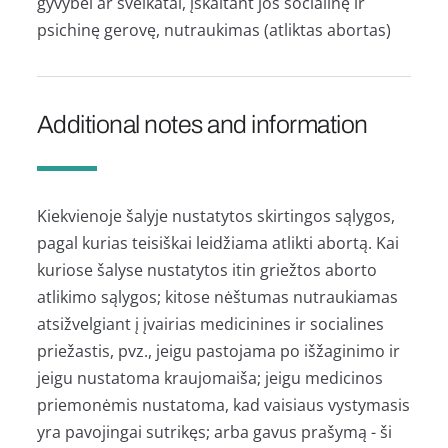
gyvybei ar sveikatai, įskaitant jos socialinę ir
psichinę gerovę, nutraukimas (atliktas abortas)
Additional notes and information
Kiekvienoje šalyje nustatytos skirtingos sąlygos,
pagal kurias teisiškai leidžiama atlikti abortą. Kai
kuriose šalyse nustatytos itin griežtos aborto
atlikimo sąlygos; kitose nėštumas nutraukiamas
atsižvelgiant į įvairias medicinines ir socialines
priežastis, pvz., jeigu pastojama po išžaginimo ir
jeigu nustatoma kraujomaiša; jeigu medicinos
priemonėmis nustatoma, kad vaisiaus vystymasis
yra pavojingai sutrikęs; arba gavus prašymą - ši