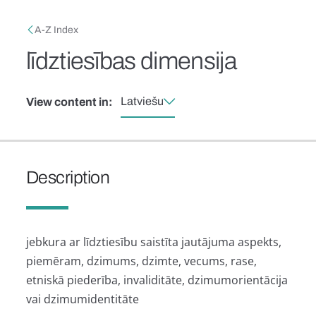
Skip to main content
Breadcrumb
A-Z Index
līdztiesības dimensija
Latviešu
View content in:
Description
jebkura ar līdztiesību saistīta jautājuma aspekts,
piemēram, dzimums, dzimte, vecums, rase,
etniskā piederība, invaliditāte, dzimumorientācija
vai dzimumidentitāte