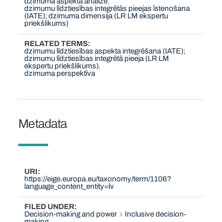
dzimuma aspekta analīze
dzimumu līdztiesības integrētās pieejas īstenošana
(IATE); dzimuma dimensija (LR LM ekspertu
priekšlikums)
RELATED TERMS
dzimumu līdztiesības aspekta integrēšana (IATE);
dzimumu līdztiesības integrētā pieeja (LR LM
ekspertu priekšlikums)
dzimuma perspektīva
Metadata
URI
https://eige.europa.eu/taxonomy/term/1106?
language_content_entity=lv
FILED UNDER
Decision-making and power
Inclusive decision-
making