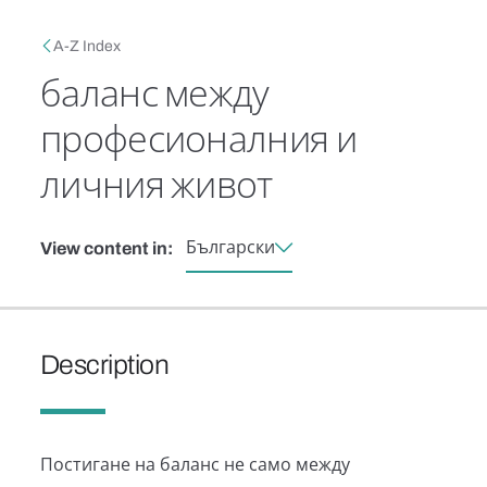
Skip to main content
Breadcrumb
A-Z Index
баланс между
професионалния и
личния живот
Български
View content in:
Description
Постигане на баланс не само между