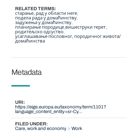
RELATED TERMS
старање, рад у области неге
подела рада у домаћинству
задужења у домаћинству
планирање породице
вишеструки терет
родитељско одсуство
усаглашавање пословног, породичног живота/
домаћинства
Metadata
URI
https://eige.europa.eu/taxonomy/term/1101?
language_content_entity=sr-Cy…
FILED UNDER
Care, work and economy
Work