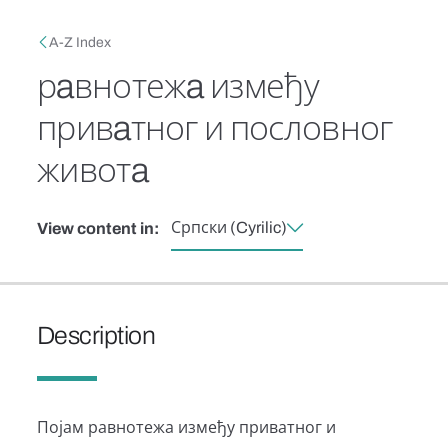
Skip to main content
Breadcrumb
A-Z Index
рaвнотежa између
привaтног и пословног
животa
Српски (Cyrilic)
View content in:
Description
Појам равнотежа између приватног и