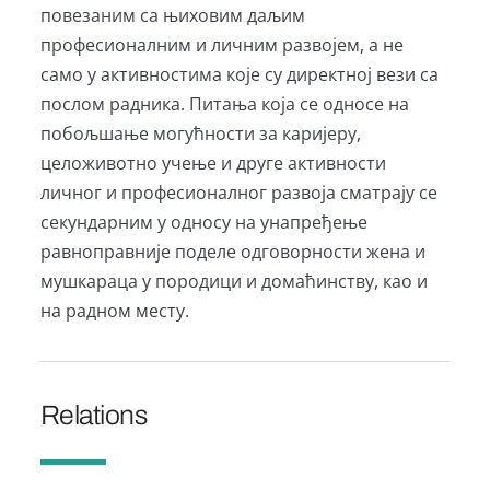
повезаним са њиховим даљим
професионалним и личним развојем, а не
само у активностима које су директној вези са
послом радника. Питања која се односе на
побољшање могућности за каријеру,
целоживотно учење и друге активности
личног и професионалног развоја сматрају се
секундарним у односу на унапређење
равноправније поделе одговорности жена и
мушкараца у породици и домаћинству, као и
на радном месту.
Relations