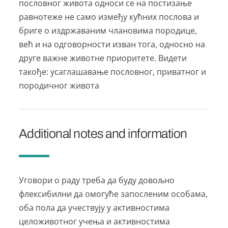
пословног живота односи се на постизање
равнотеже не само између кућних послова и
бриге о издржаваним члановима породице,
већ и на одговорности изван тога, односно на
друге важне животне приоритете. Видети
такође: усаглашавање пословног, приватног и
породичног живота
Additional notes and information
Уговори о раду треба да буду довољно
флексибилни да омогуће запосленим особама,
оба пола да учествују у активностима
целоживотног учења и активностима