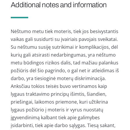
Additional notes and information
Nėštumo metu tiek moteris, tiek jos besivystantis
vaikas gali susidurti su įvairiais pavojais sveikatai.
Su nėštumu susiję sutrikimai ir komplikacijos, dėl
kurių gali atsirasti nedarbingumas, yra nėštumo
metu būdingos rizikos dalis, tad mažiau palankus
požiūris dėl šio pagrindo, o gal net ir atleidimas iš
darbo, yra tiesioginė moterų diskriminacija.
Anksčiau tokios teisės buvo vertinamos kaip
lygaus traktavimo principų išimtis, šiandien,
priešingai, laikomos priemone, kuri užtikrina
lygaus požiūrio į moteris ir vyrus nuostatų
įgyvendinimą kalbant tiek apie galimybes
įsidarbinti, tiek apie darbo sąlygas. Tiesą sakant,