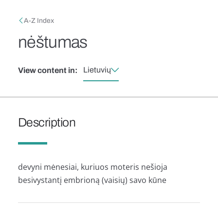
Skip to main content
Breadcrumb
A-Z Index
nėštumas
Lietuvių
View content in:
Description
devyni mėnesiai, kuriuos moteris nešioja
besivystantį embrioną (vaisių) savo kūne