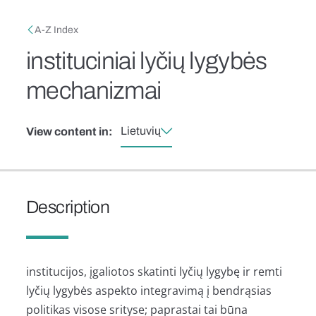
Skip to main content
Breadcrumb
A-Z Index
instituciniai lyčių lygybės
mechanizmai
Lietuvių
View content in:
Description
institucijos, įgaliotos skatinti lyčių lygybę ir remti
lyčių lygybės aspekto integravimą į bendrąsias
politikas visose srityse; paprastai tai būna