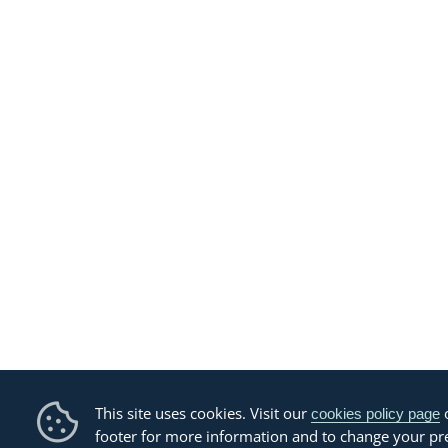
This site uses cookies. Visit our
o
cookies policy page
footer for more information and to change your pr