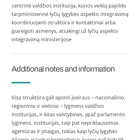
centrinė valdžios institucija, kurios veiklą papildo
tarpministerinė lyčių lygybės aspekto integravimą
koordinuojanti struktūra ir kontaktiniai arba
įpareigoti asmenys, atsakingi už lyčių aspekto
integravimą ministerijose
Additional notes and information
Visa struktūra gali apimti įvairaus − nacionalinio,
regioninio ir vietinio − lygmens valdžios
institucijas, ir kitas valstybines, ypač parlamento
lygmens, institucijas, taip pat nepriklausomas
agentūras ir įstaigas, tokias kaip lyčių lygybės
įstaigos ir (arba) kontrolieriai, kurios gali būti tik