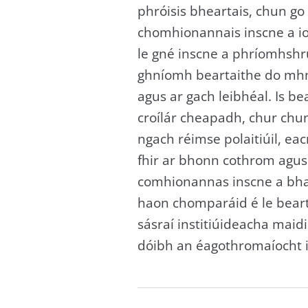
phróisis bheartais, chun g
chomhionannais inscne a ion
le gné inscne a phríomhsh
ghníomh beartaithe do mhná 
agus ar gach leibhéal. Is b
croílár cheapadh, chur chu
ngach réimse polaitiúil, e
fhir ar bhonn cothrom agus 
comhionannas inscne a bhai
haon chomparáid é le bearta
sásraí institiúideacha mai
dóibh an éagothromaíocht id