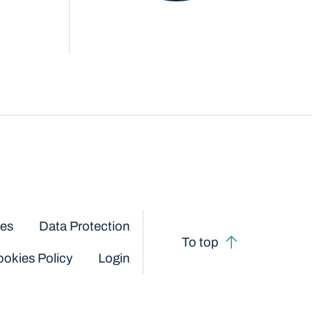
ces
Data Protection
To top
okies Policy
Login