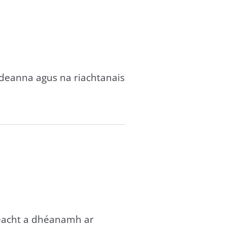
aideanna agus na riachtanais
reacht a dhéanamh ar