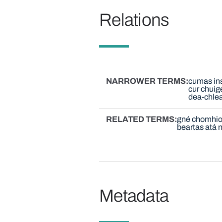
Relations
NARROWER TERMS
cumas ins
cur chuig
dea-chlea
RELATED TERMS
gné chomhio
beartas atá 
Metadata