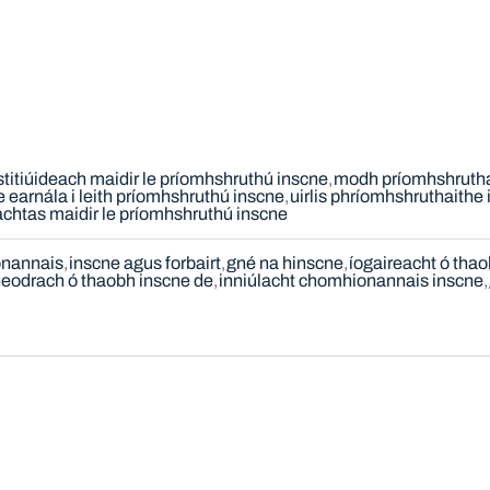
titiúideach maidir le príomhshruthú inscne
modh príomhshrutha
e earnála i leith príomhshruthú inscne
uirlis phríomhshruthaithe
chtas maidir le príomhshruthú inscne
nannais
inscne agus forbairt
gné na hinscne
íogaireacht ó tha
neodrach ó thaobh inscne de
inniúlacht chomhionannais inscne