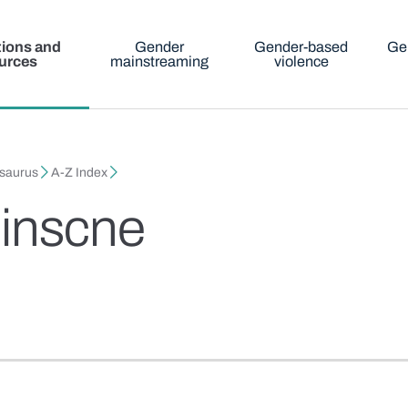
tions and
Gender
Gender-based
Ge
urces
mainstreaming
violence
esaurus
A-Z Index
 inscne