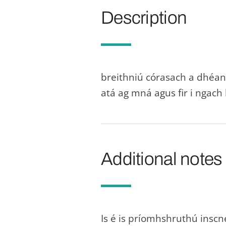
Description
breithniú córasach a dhéana
atá ag mná agus fir i ngac
Additional notes
Is é is príomhshruthú insc