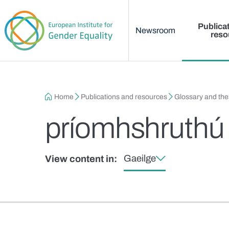
Main menu
Skip to main content
Publica
Newsroom
reso
Breadcrumb
Home
Publications and resources
Glossary and th
príomhshruthú
Gaeilge
View content in: