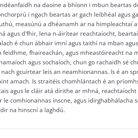
o ndéanfaidh na daoine a bhíonn i mbun beartas 
chorprú i ngach beartas ar gach leibhéal agus gach
ruthú, measúnú a dhéanamh ar na himpleachtaí a
agus d'fhir, lena n-áirítear reachtaíocht, beartais
ealach é chun ábhair imní agus taithí na mban agu
n feidhme, fhaireachán, agus mheastóireacht na m
acnamaíoch agus sochaíoch, chun go rachaidh sé c
nach gcuirtear leis an neamhionannas. Is é an sp
nt amach. Is straitéis chomhlántach é an príomh
is agus le cláir atá dírithe ar mhná, reachtaíoch
dir le comhionannas inscne, agus idirghabhálacha 
ir na hinscní a laghdú.