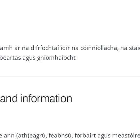
mh ar na difríochtaí idir na coinníollacha, na st
h beartas agus gníomhaíocht
 and information
ne ann (ath)eagrú, feabhsú, forbairt agus meastói