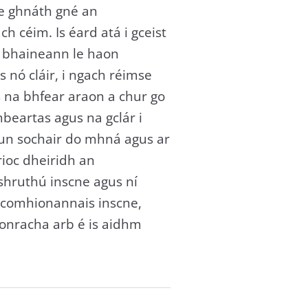
de ghnáth gné an
 céim. Is éard atá i gceist
 bhaineann le haon
 nó cláir, i ngach réimse
s na bhfear araon a chur go
beartas agus na gclár i
hun sochair do mhná agus ar
rioc dheiridh an
shruthú inscne agus ní
t comhionannais inscne,
sonracha arb é is aidhm