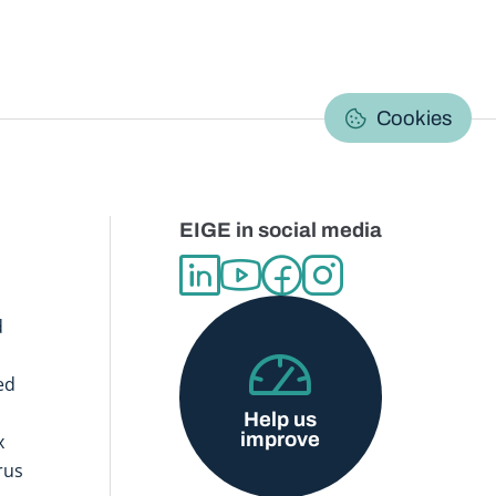
C
Cookies
EIGE in social media
d
ed
Help us
improve
x
rus