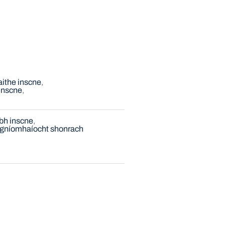
ithe inscne
 inscne
obh inscne
gníomhaíocht shonrach