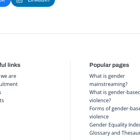
ul links
Popular pages
we are
What is gender
uitment
mainstreaming?
s
What is gender-base
ts
violence?
Forms of gender-bas
violence
Gender Equality Inde
Glossary and Thesau