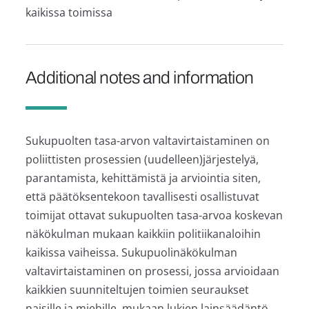
kaikissa toimissa
Additional notes and information
Sukupuolten tasa-arvon valtavirtaistaminen on
poliittisten prosessien (uudelleen)järjestelyä,
parantamista, kehittämistä ja arviointia siten,
että päätöksentekoon tavallisesti osallistuvat
toimijat ottavat sukupuolten tasa-arvoa koskevan
näkökulman mukaan kaikkiin politiikanaloihin
kaikissa vaiheissa. Sukupuolinäkökulman
valtavirtaistaminen on prosessi, jossa arvioidaan
kaikkien suunniteltujen toimien seuraukset
naisille ja miehille, mukaan lukien lainsäädäntö,