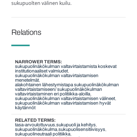
sukupuolten välinen kuilu.
Relations
NARROWER TERMS
sukupuolinäkökulman valtavirtaistamista koskevat
institutionaaliset valmiudet
sukupuolinäkökulman valtavirtaistamisen
menetelmät
alakohtainen lähestymistapa sukupuolinäkökulman
valtavirtaistamiseen/ sukupuolinäkökulman
valtavirtaistaminen eri politiikka-aloilla
sukupuolinäkökulman valtavirtaistamisen välineet
sukupuolinäkökulman valtavirtaistamisen hyvät
käytännöt
RELATED TERMS
tasa-arvoulottuvuus
sukupuoli ja kehitys
sukupuolinäkökulma
sukupuolisensitiivisyys
sukupuolineutraali politiikka