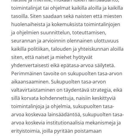
toimintalinjat tai ohjelmat kaikilla aloilla ja kaikilla
tasoilla. Siten saadaan sekä naisten että miesten
huolenaiheista ja kokemuksista toimintalinjojen
ja ohjelmien suunnittelun, toteuttamisen,
seurannan ja arvioinnin olennainen ulottuvuus
kaikilla politiikan, talouden ja yhteiskunnan aloilla
siten, että naiset ja miehet hyötyvät
yhdenvertaisesti eikä epätasa-arvoa säilytetä.
Perimmäinen tavoite on sukupuolten tasa-arvon
aikaansaaminen. Sukupuolten tasa-arvon
valtavirtaistaminen on täydentävä strategia, eikä
sillä korvata kohdennettuja, naisiin keskittyviä
toimintalinjoja ja ohjelmia, sukupuolten tasa-
arvoa koskevaa lainsäädäntöä, sukupuolten tasa-
arvoa koskevia institutionaalisia mekanismeja ja
erityistoimia, joilla pyritään poistamaan