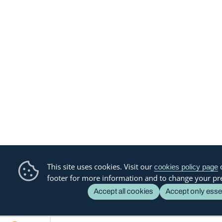
This site uses cookies. Visit our
o
cookies policy page
footer for more information and to change your pr
Accept all cookies
Accept only esse