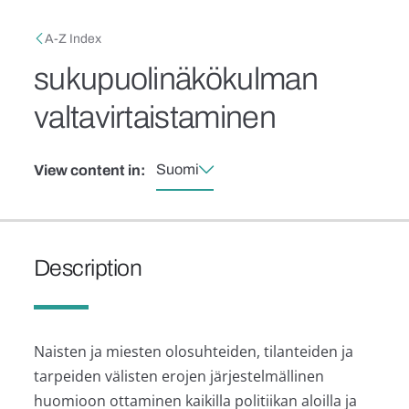
Skip to main content
Breadcrumb
A-Z Index
sukupuolinäkökulman
valtavirtaistaminen
Suomi
View content in:
Description
Naisten ja miesten olosuhteiden, tilanteiden ja
tarpeiden välisten erojen järjestelmällinen
huomioon ottaminen kaikilla politiikan aloilla ja