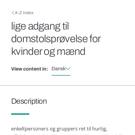
Skip to main content
Breadcrumb
A-Z Index
lige adgang til
domstolsprøvelse for
kvinder og mænd
Dansk
View content in:
Description
enkeltpersoners og gruppers ret til hurtig,