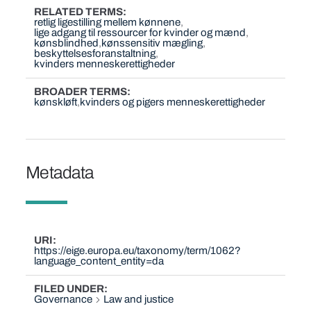
RELATED TERMS
retlig ligestilling mellem kønnene
lige adgang til ressourcer for kvinder og mænd
kønsblindhed
kønssensitiv mægling
beskyttelsesforanstaltning
kvinders menneskerettigheder
BROADER TERMS
kønskløft
kvinders og pigers menneskerettigheder
Metadata
URI
https://eige.europa.eu/taxonomy/term/1062?
language_content_entity=da
FILED UNDER
Governance
Law and justice