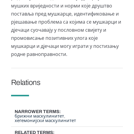
мушких вриједности и норми које друштво
поставља пред мушкарце, идентификовање и
рјешавање проблема са којима се мушкарци и
дјечаци суочавају у пословном свијету и
промовисање позитивних улога које
мушкарци и дјечаци могу играти у постизању
родне равноправности.
Relations
NARROWER TERMS
брижни маскулинитет
хегемонијски маскулинитет
RELATED TERMS