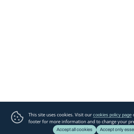
This site uses cookies. Visit our
o
cookies policy page
footer for more information and to change your pr
Accept all cookies
Accept only esse