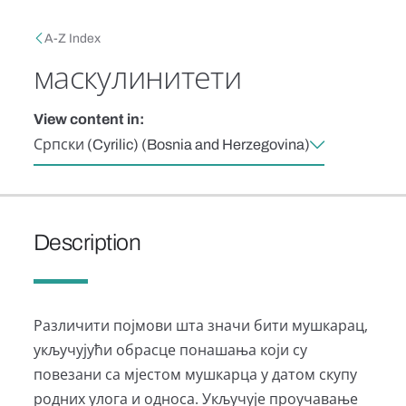
Skip to main content
Breadcrumb
A-Z Index
маскулинитети
View content in:
Српски (Cyrilic) (Bosnia and Herzegovina)
Description
Различити појмови шта значи бити мушкарац,
укључујући обрасце понашања који су
повезани са мјестом мушкарца у датом скупу
родних улога и односа. Укључује проучавање