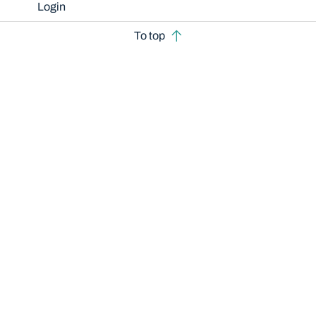
Login
To top