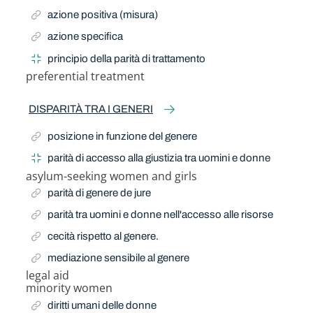
azione positiva (misura)
azione specifica
principio della parità di trattamento
preferential treatment
Related Term
DISPARITÀ TRA I GENERI
posizione in funzione del genere
parità di accesso alla giustizia tra uomini e donne
asylum-seeking women and girls
Related Term
parità di genere de jure
parità tra uomini e donne nell'accesso alle risorse
cecità rispetto al genere.
mediazione sensibile al genere
legal aid
Related Term
minority women
Related Term
diritti umani delle donne