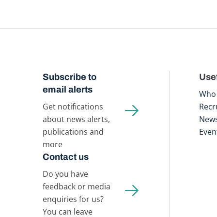
Subscribe to
Usef
email alerts
Who 
Get notifications
Recr
about news alerts,
New
publications and
Even
more
Contact us
Do you have
feedback or media
enquiries for us?
You can leave