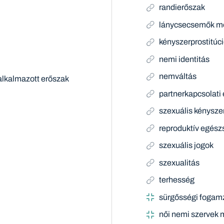
randierőszak
lánycsecsemők m
kényszerprostitúc
nemi identitás
nemváltás
alkalmazott erőszak
partnerkapcsolati
szexuális kénysze
reproduktív egész
szexuális jogok
szexualitás
terhesség
sürgősségi fogam
női nemi szervek