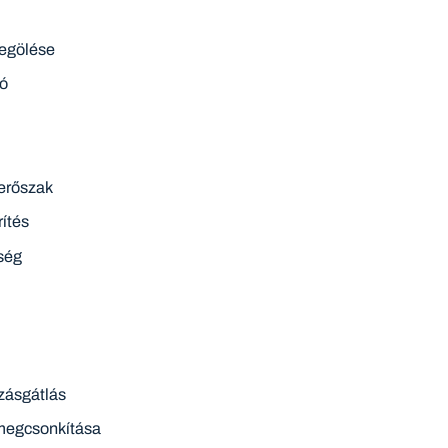
egölése
ió
 erőszak
rítés
ség
zásgátlás
 megcsonkítása