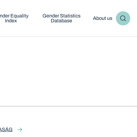
nder Equality
Gender Statistics
About us
Index
Database
ASÁG