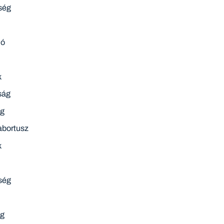
ség
ió
m
k
ság
ég
abortusz
k
ség
ég