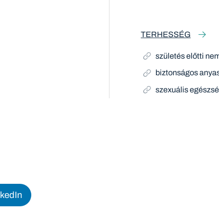
TERHESSÉG
születés előtti ne
biztonságos anya
szexuális egészs
nkedIn