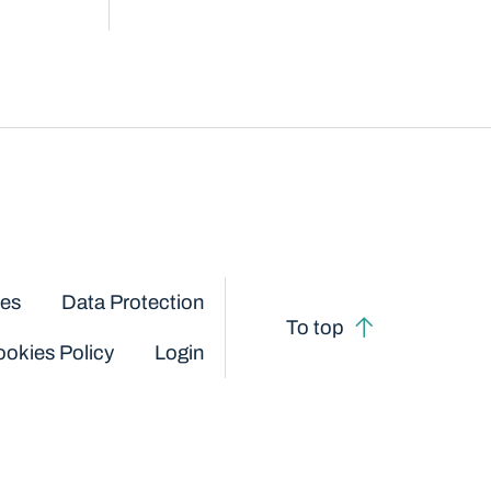
ces
Data Protection
To top
okies Policy
Login