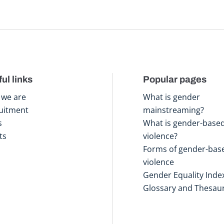
ul links
Popular pages
we are
What is gender
uitment
mainstreaming?
s
What is gender-base
ts
violence?
Forms of gender-bas
violence
Gender Equality Inde
Glossary and Thesau