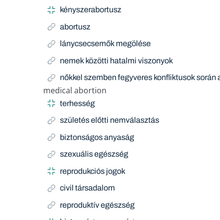
kényszerabortusz
abortusz
lánycsecsemők megölése
nemek közötti hatalmi viszonyok
nőkkel szemben fegyveres konfliktusok során 
medical abortion
Narrow Term
terhesség
születés előtti nemválasztás
biztonságos anyaság
szexuális egészség
reprodukciós jogok
civil társadalom
reproduktív egészség