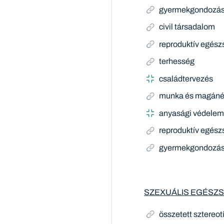
gyermekgondozá
civil társadalom
reproduktív egész
terhesség
családtervezés
munka és magánél
anyasági védele
reproduktív egész
gyermekgondozá
SZEXUÁLIS EGÉSZ
összetett sztereot