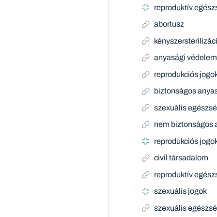
reproduktív egész
abortusz
kényszersterilizác
anyasági védele
reprodukciós jogo
biztonságos anya
szexuális egészs
nem biztonságos 
reprodukciós jogo
civil társadalom
reproduktív egész
szexuális jogok
szexuális egészs