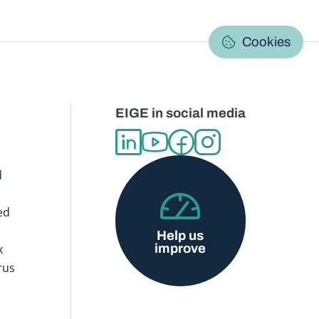
C
Cookies
EIGE in social media
d
ed
Help us
improve
x
rus