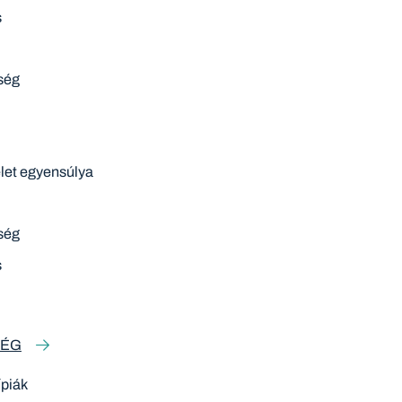
s
ség
et egyensúlya
m
ség
s
SÉG
ípiák