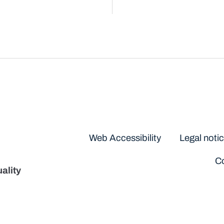
Disclaimers
Web Accessibility
Legal noti
Co
ality