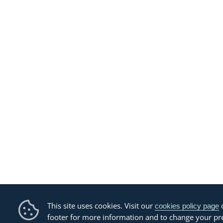
This site uses cookies. Visit our
o
cookies policy page
footer for more information and to change your pr